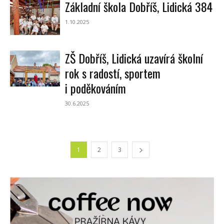
Základní škola Dobříš, Lidická 384
1.10.2025
ZŠ Dobříš, Lidická uzavírá školní
rok s radostí, sportem
i poděkováním
30.6.2025
1
2
3