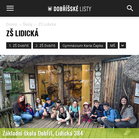
Domů
Školy
ZŠ Lidická
ZŠ LIDICKÁ
1. ZŠ Dobříš
2. ZŠ Dobříš
Gymnázium Karla Čapka
MŠ
Základní škola Dobříš, Lidická 384