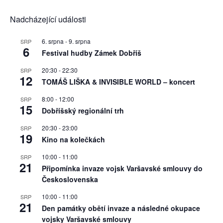
Nadcházející události
6. srpna
-
9. srpna
SRP
6
Festival hudby Zámek Dobříš
20:30
-
22:30
SRP
12
TOMÁŠ LIŠKA & INVISIBLE WORLD – koncert
8:00
-
12:00
SRP
15
Dobříšský regionální trh
20:30
-
23:00
SRP
19
Kino na kolečkách
10:00
-
11:00
SRP
21
Připomínka invaze vojsk Varšavské smlouvy do
Československa
10:00
-
11:00
SRP
21
Den památky obětí invaze a následné okupace
vojsky Varšavské smlouvy