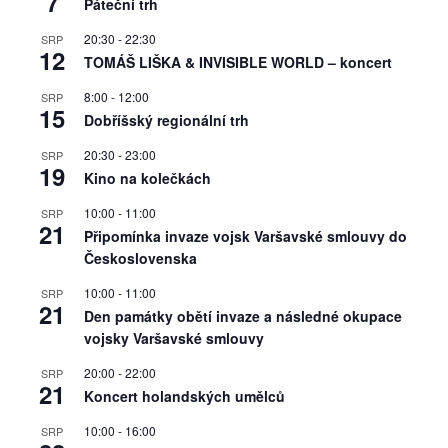
7
Páteční trh
20:30
-
22:30
SRP
12
TOMÁŠ LIŠKA & INVISIBLE WORLD – koncert
8:00
-
12:00
SRP
15
Dobříšský regionální trh
20:30
-
23:00
SRP
19
Kino na kolečkách
10:00
-
11:00
SRP
21
Připomínka invaze vojsk Varšavské smlouvy do
Československa
10:00
-
11:00
SRP
21
Den památky obětí invaze a následné okupace
vojsky Varšavské smlouvy
20:00
-
22:00
SRP
21
Koncert holandských umělců
10:00
-
16:00
SRP