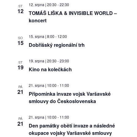
12. srpna | 20:30
-
22:30
ST
12
TOMÁŠ LIŠKA & INVISIBLE WORLD –
koncert
15. srpna | 8:00
-
12:00
SO
15
Dobříšský regionální trh
19. srpna | 20:30
-
23:00
ST
19
Kino na kolečkách
21. srpna | 10:00
-
11:00
PÁ
21
Připomínka invaze vojsk Varšavské
smlouvy do Československa
21. srpna | 10:00
-
11:00
PÁ
21
Den památky obětí invaze a následné
okupace vojsky Varšavské smlouvy