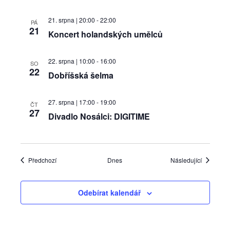
21. srpna | 20:00
-
22:00
PÁ
21
Koncert holandských umělců
22. srpna | 10:00
-
16:00
SO
22
Dobříšská šelma
27. srpna | 17:00
-
19:00
ČT
27
Divadlo Nosálci: DIGITIME
Akce
Akce
Předchozí
Dnes
Následující
Odebírat kalendář