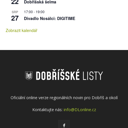
22
Dobříšská šelma
17:00
-
19:00
SRP
27
Divadlo Nosálci: DIGITIME
Zobrazit kalendář
Oficiální online verze regionálních novin pro Dobříš a okolí
Kontaktujte nás:
info@DLonline.cz