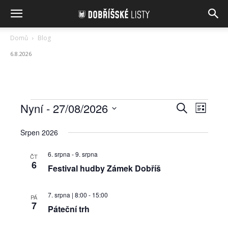
Domů
Blog
6.8.2026
Navigace
Akce
Naviga
Nyní
 - 
27/08/2026
Hledat
Seznam
pro
pro
Vyberte
hledání
Srpen 2026
datum.
zobraz
a
Akce
6. srpna
-
9. srpna
ČT
zobrazení
6
Festival hudby Zámek Dobříš
Akce
7. srpna | 8:00
-
15:00
PÁ
7
Páteční trh