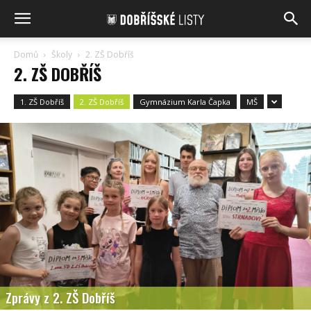
Domů
Školy
2. ZŠ Dobříš
2. ZŠ DOBŘÍŠ
1. ZŠ Dobříš
2. ZŠ Dobříš
Gymnázium Karla Čapka
MŠ
Zprávy z 2. ZŠ Dobříš