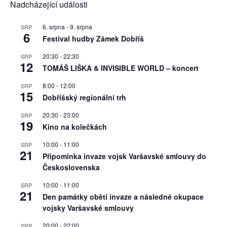
Nadcházející události
6. srpna
-
9. srpna
SRP
6
Festival hudby Zámek Dobříš
20:30
-
22:30
SRP
12
TOMÁŠ LIŠKA & INVISIBLE WORLD – koncert
8:00
-
12:00
SRP
15
Dobříšský regionální trh
20:30
-
23:00
SRP
19
Kino na kolečkách
10:00
-
11:00
SRP
21
Připomínka invaze vojsk Varšavské smlouvy do
Československa
10:00
-
11:00
SRP
21
Den památky obětí invaze a následné okupace
vojsky Varšavské smlouvy
20:00
-
22:00
SRP