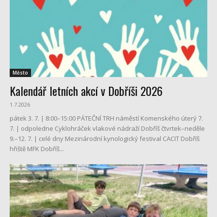
Město
Kalendář letních akcí v Dobříši 2026
1.7.2026
pátek 3. 7. | 8:00–15:00 PÁTEČNÍ TRH náměstí Komenského úterý 7.
7. | odpoledne Cyklohráček vlakové nádraží Dobříš čtvrtek–neděle
9.–12. 7. | celé dny Mezinárodní kynologický festival CACIT Dobříš
hřiště MFK Dobříš...