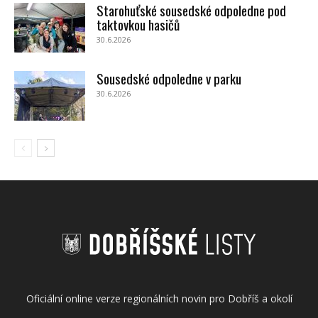
Starohuťské sousedské odpoledne pod
taktovkou hasičů
30.6.2026
Sousedské odpoledne v parku
30.6.2026
Oficiální online verze regionálních novin pro Dobříš a okolí