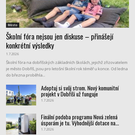
Město
Školní fóra nejsou jen diskuse – přinášejí
konkrétní výsledky
1.7.2026
Školní fóra na dobříšských základních školách, jejichž zřizovatelem
je město Dobříš, jsou pro letošní školní rok téměř u konce. Od ledna
do března proběhla...
Adoptuj si svůj strom. Nový komunitní
projekt v Dobříši už funguje
1.7.2026
Finální podoba programu Nová zelená
úsporám je tu. Výhodnější dotace na...
1.7.2026