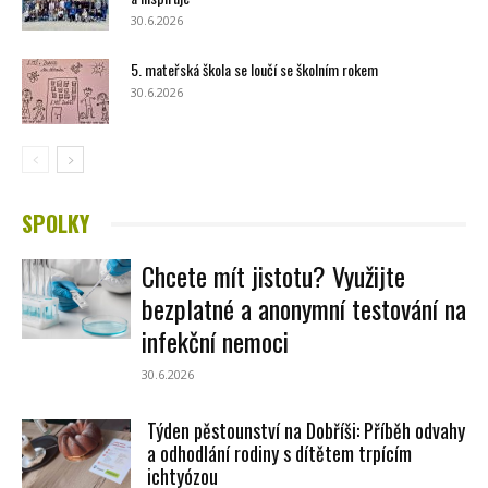
30.6.2026
5. mateřská škola se loučí se školním rokem
30.6.2026
SPOLKY
Chcete mít jistotu? Využijte
bezplatné a anonymní testování na
infekční nemoci
30.6.2026
Týden pěstounství na Dobříši: Příběh odvahy
a odhodlání rodiny s dítětem trpícím
ichtyózou