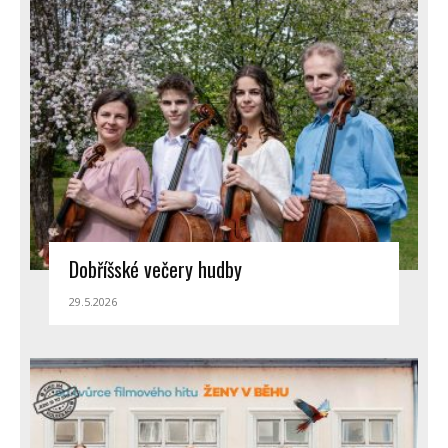
Dobříšské večery hudby
29.5.2026