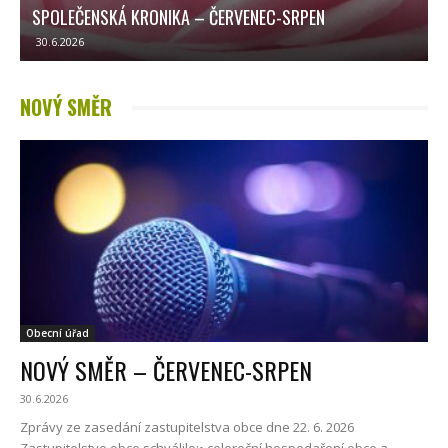
SPOLEČENSKÁ KRONIKA – ČERVENEC-SRPEN
30.6.2026
NOVÝ SMĚR
Obecní úřad
NOVÝ SMĚR – ČERVENEC-SRPEN
30.6.2026
Zprávy ze zasedání zastupitelstva obce dne 22. 6. 2026
Zastupitelstvo obce schválilo:• celoroční hospodaření obce a