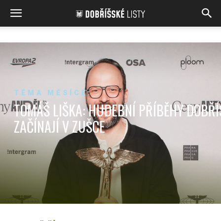
TÉMA MĚSÍCE:
TOMÁŠ LIŠKA: HUDEBNÍ PŘÍBĚHY DOBŘÍ
ZAČÍNAJÍ V ZUŠCE