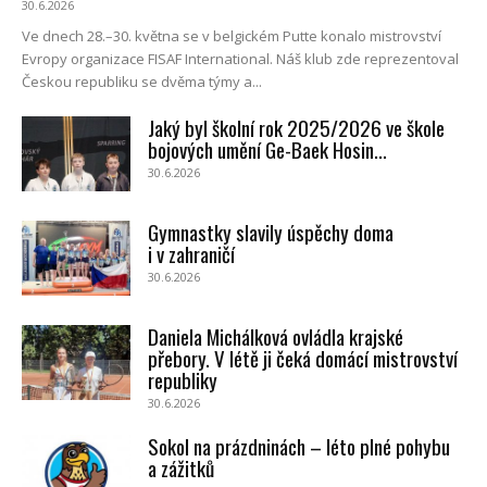
30.6.2026
Ve dnech 28.–30. května se v belgickém Putte konalo mistrovství
Evropy organizace FISAF International. Náš klub zde reprezentoval
Českou republiku se dvěma týmy a...
Jaký byl školní rok 2025/2026 ve škole
bojových umění Ge-Baek Hosin...
30.6.2026
Gymnastky slavily úspěchy doma
i v zahraničí
30.6.2026
Daniela Michálková ovládla krajské
přebory. V létě ji čeká domácí mistrovství
republiky
30.6.2026
Sokol na prázdninách – léto plné pohybu
a zážitků