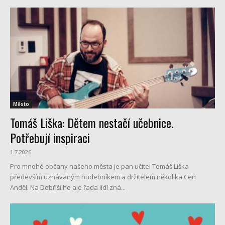
Město
Tomáš Liška: Dětem nestačí učebnice.
Potřebují inspiraci
1.7.2026
Pro mnohé občany našeho města je pan učitel Tomáš Liška
především uznávaným hudebníkem a držitelem několika Cen
Anděl. Na Dobříši ho ale řada lidí zná...