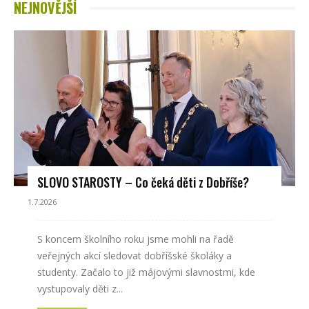
NEJNOVĚJŠÍ
SLOVO STAROSTY – Co čeká děti z Dobříše?
1.7.2026
S koncem školního roku jsme mohli na řadě
veřejných akcí sledovat dobříšské školáky a
studenty. Začalo to již májovými slavnostmi, kde
vystupovaly děti z...