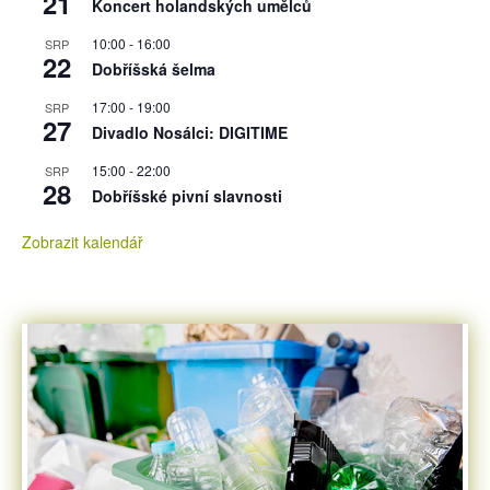
21
Koncert holandských umělců
10:00
-
16:00
SRP
22
Dobříšská šelma
17:00
-
19:00
SRP
27
Divadlo Nosálci: DIGITIME
15:00
-
22:00
SRP
28
Dobříšské pivní slavnosti
Zobrazit kalendář