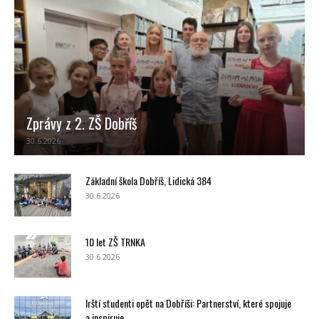
Zprávy z 2. ZŠ Dobříš
30.6.2026
Základní škola Dobříš, Lidická 384
30.6.2026
10 let ZŠ TRNKA
30.6.2026
Irští studenti opět na Dobříši: Partnerství, které spojuje
a inspiruje