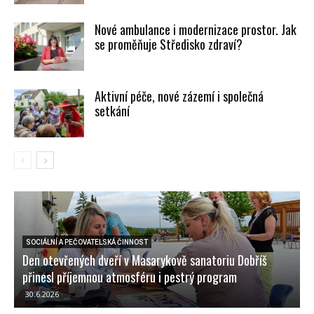
Nové ambulance i modernizace prostor. Jak
se proměňuje Středisko zdraví?
Aktivní péče, nové zázemí i společná
setkání
SOCIÁLNÍ A PEČOVATELSKÁ ČINNOST
Den otevřených dveří v Masarykově sanatoriu Dobříš
D
přinesl příjemnou atmosféru i pestrý program
V
30.6.2026