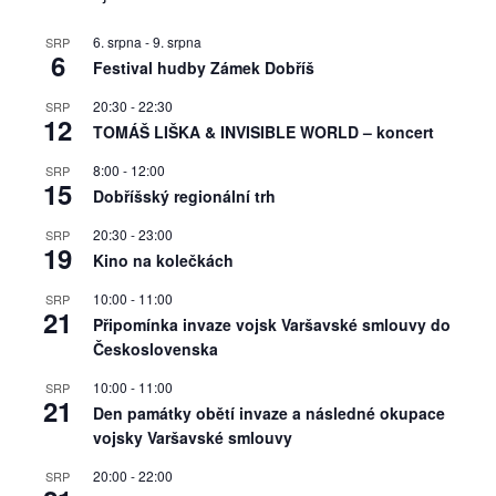
6. srpna
-
9. srpna
SRP
6
Festival hudby Zámek Dobříš
20:30
-
22:30
SRP
12
TOMÁŠ LIŠKA & INVISIBLE WORLD – koncert
8:00
-
12:00
SRP
15
Dobříšský regionální trh
20:30
-
23:00
SRP
19
Kino na kolečkách
10:00
-
11:00
SRP
21
Připomínka invaze vojsk Varšavské smlouvy do
Československa
10:00
-
11:00
SRP
21
Den památky obětí invaze a následné okupace
vojsky Varšavské smlouvy
20:00
-
22:00
SRP