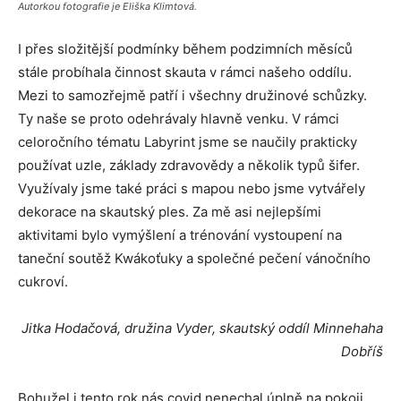
Autorkou fotografie je Eliška Klimtová.
I přes složitější podmínky během podzimních měsíců
stále probíhala činnost skauta v rámci našeho oddílu.
Mezi to samozřejmě patří i všechny družinové schůzky.
Ty naše se proto odehrávaly hlavně venku. V rámci
celoročního tématu Labyrint jsme se naučily prakticky
používat uzle, základy zdravovědy a několik typů šifer.
Využívaly jsme také práci s mapou nebo jsme vytvářely
dekorace na skautský ples. Za mě asi nejlepšími
aktivitami bylo vymýšlení a trénování vystoupení na
taneční soutěž Kwákoťuky a společné pečení vánočního
cukroví.
Jitka Hodačová, družina Vyder, skautský oddíl Minnehaha
Dobříš
Bohužel i tento rok nás covid nenechal úplně na pokoji,