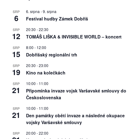
6. srpna
-
9. srpna
SRP
6
Festival hudby Zámek Dobříš
20:30
-
22:30
SRP
12
TOMÁŠ LIŠKA & INVISIBLE WORLD – koncert
8:00
-
12:00
SRP
15
Dobříšský regionální trh
20:30
-
23:00
SRP
19
Kino na kolečkách
10:00
-
11:00
SRP
21
Připomínka invaze vojsk Varšavské smlouvy do
Československa
10:00
-
11:00
SRP
21
Den památky obětí invaze a následné okupace
vojsky Varšavské smlouvy
20:00
-
22:00
SRP