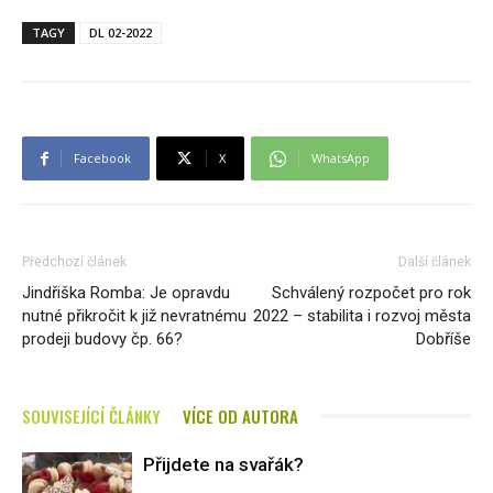
TAGY
DL 02-2022
Facebook
X
WhatsApp
Předchozí článek
Další článek
Jindřiška Romba: Je opravdu
Schválený rozpočet pro rok
nutné přikročit k již nevratnému
2022 – stabilita i rozvoj města
prodeji budovy čp. 66?
Dobříše
SOUVISEJÍCÍ ČLÁNKY
VÍCE OD AUTORA
Přijdete na svařák?