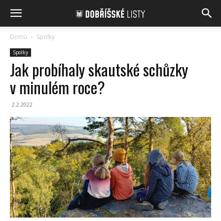
Domů
Spolky
Spolky
Jak probíhaly skautské schůzky
v minulém roce?
2.2.2022