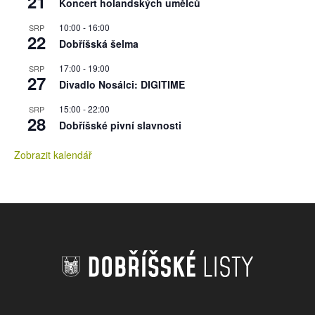
21
Koncert holandských umělců
10:00
-
16:00
SRP
22
Dobříšská šelma
17:00
-
19:00
SRP
27
Divadlo Nosálci: DIGITIME
15:00
-
22:00
SRP
28
Dobříšské pivní slavnosti
Zobrazit kalendář