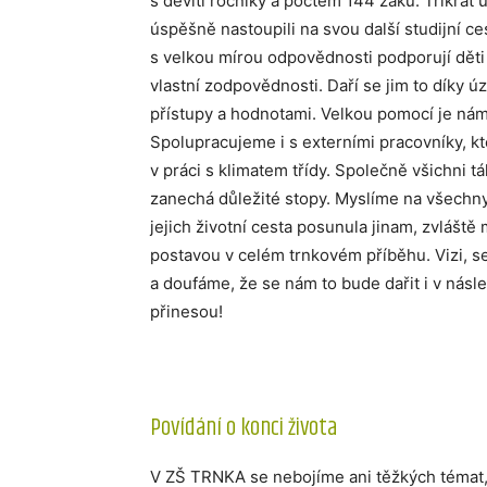
s devíti ročníky a počtem 144 žáků. Třikrát u
úspěšně nastoupili na svou další studijní c
s velkou mírou odpovědnosti podporují děti
vlastní zodpovědnosti. Daří se jim to díky 
přístupy a hodnotami. Velkou pomocí je nám
Spolupracujeme i s externími pracovníky, k
v práci s klimatem třídy. Společně všichni 
zanechá důležité stopy. Myslíme na všechny p
jejich životní cesta posunula jinam, zvláště
postavou v celém trnkovém příběhu. Vizi, s
a doufáme, že se nám to bude dařit i v násle
přinesou!
Povídání o konci života
V ZŠ TRNKA se nebojíme ani těžkých témat, 