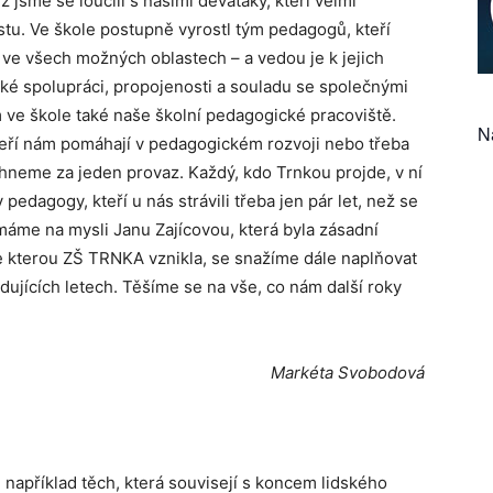
ž jsme se loučili s našimi deváťáky, kteří velmi
estu. Ve škole postupně vyrostl tým pedagogů, kteří
 ve všech možných oblastech – a vedou je k jejich
úzké spolupráci, propojenosti a souladu se společnými
 ve škole také naše školní pedagogické pracoviště.
N
teří nám pomáhají v pedagogickém rozvoji nebo třeba
táhneme za jeden provaz. Každý, kdo Trnkou projde, v ní
edagogy, kteří u nás strávili třeba jen pár let, než se
 máme na mysli Janu Zajícovou, která byla zásadní
e kterou ZŠ TRNKA vznikla, se snažíme dále naplňovat
dujících letech. Těšíme se na vše, co nám další roky
Markéta Svobodová
například těch, která souvisejí s koncem lidského