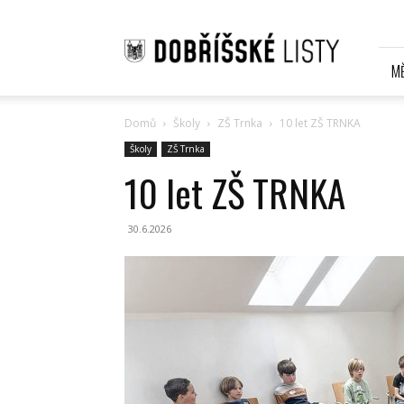
Dobříšské
listy
Online
M
Domů
Školy
ZŠ Trnka
10 let ZŠ TRNKA
Školy
ZŠ Trnka
10 let ZŠ TRNKA
30.6.2026