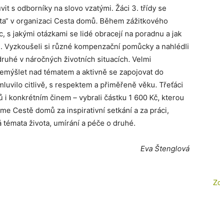
it s odborníky na slovo vzatými. Žáci 3. třídy se
ota“ v organizaci Cesta domů. Během zážitkového
, s jakými otázkami se lidé obracejí na poradnu a jak
é. Vyzkoušeli si různé kompenzační pomůcky a nahlédli
druhé v náročných životních situacích. Velmi
řemýšlet nad tématem a aktivně se zapojovat do
mluvilo citlivě, s respektem a přiměřeně věku. Třeťáci
i konkrétním činem – vybrali částku 1 600 Kč, kterou
eme Cestě domů za inspirativní setkání a za práci,
 témata života, umírání a péče o druhé.
Eva Štenglová
Zo