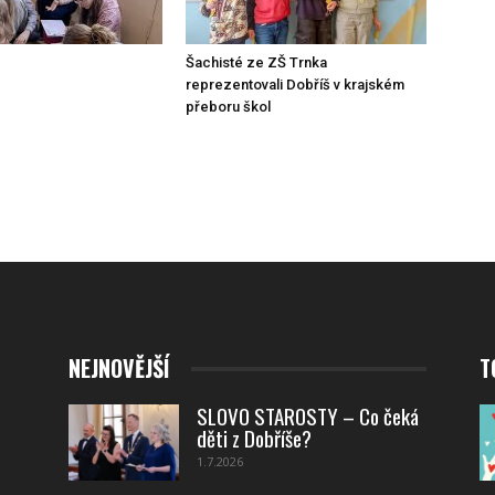
Šachisté ze ZŠ Trnka
reprezentovali Dobříš v krajském
přeboru škol
NEJNOVĚJŠÍ
T
SLOVO STAROSTY – Co čeká
děti z Dobříše?
1.7.2026