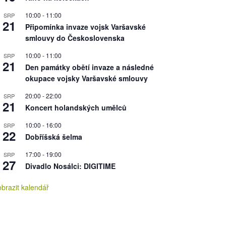
10:00
-
11:00
SRP
21
Připomínka invaze vojsk Varšavské
smlouvy do Československa
10:00
-
11:00
SRP
21
Den památky obětí invaze a následné
okupace vojsky Varšavské smlouvy
20:00
-
22:00
SRP
21
Koncert holandských umělců
10:00
-
16:00
SRP
22
Dobříšská šelma
17:00
-
19:00
SRP
27
Divadlo Nosálci: DIGITIME
brazit kalendář