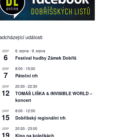
adcházející události
6. srpna
-
9. srpna
SRP
6
Festival hudby Zámek Dobříš
8:00
-
15:00
SRP
7
Páteční trh
20:30
-
22:30
SRP
12
TOMÁŠ LIŠKA & INVISIBLE WORLD –
koncert
8:00
-
12:00
SRP
15
Dobříšský regionální trh
20:30
-
23:00
SRP
19
Kino na kolečkách