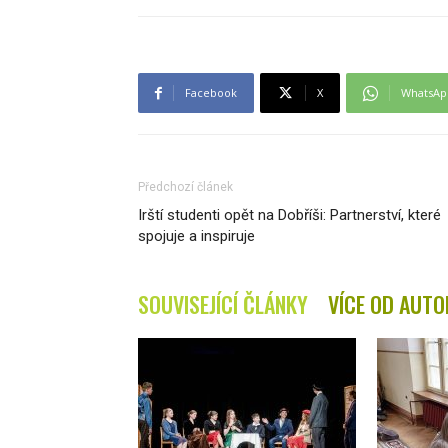
Facebook
X
WhatsAp
Předchozí článek
Irští studenti opět na Dobříši: Partnerství, které
spojuje a inspiruje
SOUVISEJÍCÍ ČLÁNKY
VÍCE OD AUTO