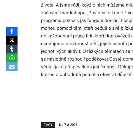
života. A jsme rádi, když o nich můžeme mluv
zúčastnili workshopu „Povídání o konci živ
programu poznali, jak funguje domácí hospic
mohou pomoci těm, kteří pečují o své blízk
do každodenní práce lidí, kteří doprovázejí 
oceňujeme otevřenost dětí, jejich ochotu p
jednotlivých aktivit. O těžkých tématech se 
se následně rozhodli poděkovat Cestě domů 
věnují jako příspěvek na její činnost. Děkuj
kterou dlouhodobě pomáhá otevírat důležitá
TAGY
DL 7-8-2026