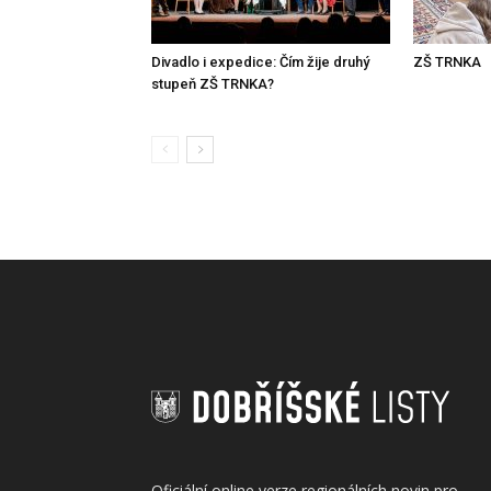
Divadlo i expedice: Čím žije druhý
ZŠ TRNKA
stupeň ZŠ TRNKA?
Oficiální online verze regionálních novin pro