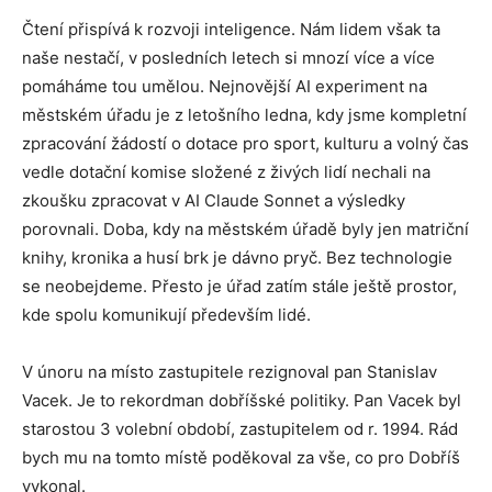
Čtení přispívá k rozvoji inteligence. Nám lidem však ta
naše nestačí, v posledních letech si mnozí více a více
pomáháme tou umělou. Nejnovější AI experiment na
městském úřadu je z letošního ledna, kdy jsme kompletní
zpracování žádostí o dotace pro sport, kulturu a volný čas
vedle dotační komise složené z živých lidí nechali na
zkoušku zpracovat v AI Claude Sonnet a výsledky
porovnali. Doba, kdy na městském úřadě byly jen matriční
knihy, kronika a husí brk je dávno pryč. Bez technologie
se neobejdeme. Přesto je úřad zatím stále ještě prostor,
kde spolu komunikují především lidé.
V únoru na místo zastupitele rezignoval pan Stanislav
Vacek. Je to rekordman dobříšské politiky. Pan Vacek byl
starostou 3 volební období, zastupitelem od r. 1994. Rád
bych mu na tomto místě poděkoval za vše, co pro Dobříš
vykonal.