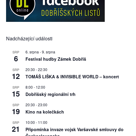
Nadcházející události
6. srpna
-
9. srpna
SRP
6
Festival hudby Zámek Dobříš
20:30
-
22:30
SRP
12
TOMÁŠ LIŠKA & INVISIBLE WORLD – koncert
8:00
-
12:00
SRP
15
Dobříšský regionální trh
20:30
-
23:00
SRP
19
Kino na kolečkách
10:00
-
11:00
SRP
21
Připomínka invaze vojsk Varšavské smlouvy do
Československa