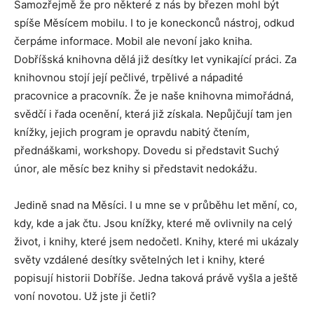
Samozřejmě že pro některé z nás by březen mohl být
spíše Měsícem mobilu. I to je koneckonců nástroj, odkud
čerpáme informace. Mobil ale nevoní jako kniha.
Dobříšská knihovna dělá již desítky let vynikající práci. Za
knihovnou stojí její pečlivé, trpělivé a nápadité
pracovnice a pracovník. Že je naše knihovna mimořádná,
svědčí i řada ocenění, která již získala. Nepůjčují tam jen
knížky, jejich program je opravdu nabitý čtením,
přednáškami, workshopy. Dovedu si představit Suchý
únor, ale měsíc bez knihy si představit nedokážu.
Jedině snad na Měsíci. I u mne se v průběhu let mění, co,
kdy, kde a jak čtu. Jsou knížky, které mě ovlivnily na celý
život, i knihy, které jsem nedočetl. Knihy, které mi ukázaly
světy vzdálené desítky světelných let i knihy, které
popisují historii Dobříše. Jedna taková právě vyšla a ještě
voní novotou. Už jste ji četli?