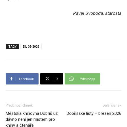
Pavel Svoboda, starosta
TAGY
DL 03-2026
Facebook
X
WhatsApp
Předchozí článek
Další článek
Městská knihovna Dobříš už
Dobříšské listy – březen 2026
dávno není jen místem pro
knihy a čtenáře