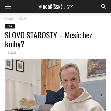
Domů
Město
Město
SLOVO STAROSTY – Měsíc bez
knihy?
1.3.2026