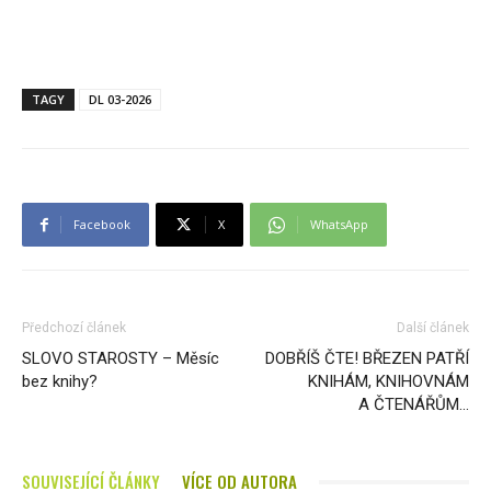
TAGY
DL 03-2026
Facebook
X
WhatsApp
Předchozí článek
Další článek
SLOVO STAROSTY – Měsíc
DOBŘÍŠ ČTE! BŘEZEN PATŘÍ
bez knihy?
KNIHÁM, KNIHOVNÁM
A ČTENÁŘŮM…
SOUVISEJÍCÍ ČLÁNKY
VÍCE OD AUTORA