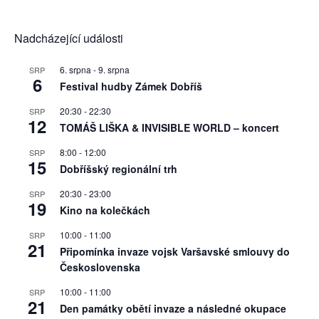
Nadcházející události
6. srpna
-
9. srpna
SRP
6
Festival hudby Zámek Dobříš
20:30
-
22:30
SRP
12
TOMÁŠ LIŠKA & INVISIBLE WORLD – koncert
8:00
-
12:00
SRP
15
Dobříšský regionální trh
20:30
-
23:00
SRP
19
Kino na kolečkách
10:00
-
11:00
SRP
21
Připomínka invaze vojsk Varšavské smlouvy do
Československa
10:00
-
11:00
SRP
21
Den památky obětí invaze a následné okupace