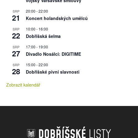
vojsky Varšavské smlouvy
20:00
-
22:00
SRP
21
Koncert holandských umělců
10:00
-
16:00
SRP
22
Dobříšská šelma
17:00
-
19:00
SRP
27
Divadlo Nosálci: DIGITIME
15:00
-
22:00
SRP
28
Dobříšské pivní slavnosti
Zobrazit kalendář