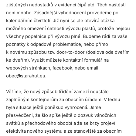
zjištěných nedostatků v evidenci čipů atd. Těch naštěstí
není mnoho. Zásadnější vyhodnocení provedeme po
kalendářním čtvrtletí. Již nyní se ale otevírá otázka
možného omezení četnosti vývozu plastů, protože nejsou
všechny popelnice při vývozu plné. Budeme rádi za vaše
poznatky k odpadové problematice, nebo přímo
k novému způsobu tzv. door-to-door (doslova ode dveřím
ke dveřím). Využít můžete kontaktní formulář na
webových stránkách, facebook, nebo email
obec@starahut.eu.
Věříme, že nový způsob třídění zamezí neustále
zaplněným kontejnerům za obecním úřadem. V lednu
byla situace ještě poněkud vyhrocená. Jsme
přesvědčeni, že šlo spíše ještě o dozvuk vánočních
svátků a přechodového období a že se brzy projeví
efektivita nového systému a ze stanoviště za obecním