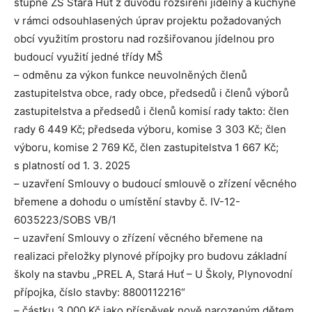
stupně ZŠ Stará Huť z důvodu rozšíření jídelny a kuchyně
v rámci odsouhlasených úprav projektu požadovaných
obcí využitím prostoru nad rozšiřovanou jídelnou pro
budoucí využití jedné třídy MŠ
– odměnu za výkon funkce neuvolněných členů
zastupitelstva obce, rady obce, předsedů i členů výborů
zastupitelstva a předsedů i členů komisí rady takto: člen
rady 6 449 Kč; předseda výboru, komise 3 303 Kč; člen
výboru, komise 2 769 Kč, člen zastupitelstva 1 667 Kč;
s platností od 1. 3. 2025
– uzavření Smlouvy o budoucí smlouvě o zřízení věcného
břemene a dohodu o umístění stavby č. IV-12-
6035223/SOBS VB/1
– uzavření Smlouvy o zřízení věcného břemene na
realizaci přeložky plynové přípojky pro budovu základní
školy na stavbu „PREL A, Stará Huť – U Školy, Plynovodní
přípojka, číslo stavby: 8800112216“
– částku 3 000 Kč jako příspěvek nově narozeným dětem