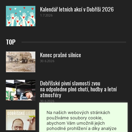
Kalendář letních akcí v Dobříši 2026
1.7.2026
TOP
Konec prašné silnice
30.6.2026
Dobříšské pivní slavnosti zvou
na odpoledne plné chutí, hudby a letní
atmosféry
30.6.2026
Dobříšské listy – červenec-srpen 2026
Na našich webových stránkách
používáme soubory cookie,
1.7.2026
abychom Vám umožnili jejich
pohodlné prohlížení a díky analýze