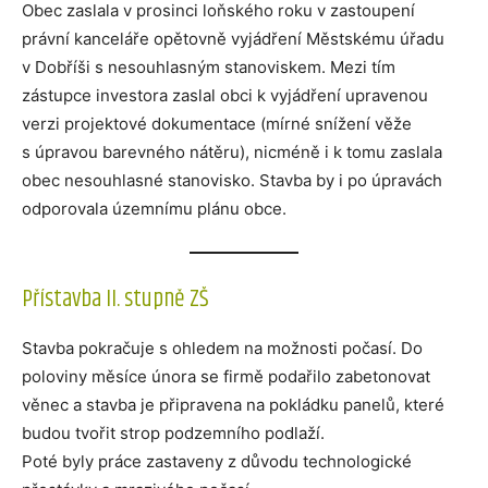
Obec zaslala v prosinci loňského roku v zastoupení
právní kanceláře opětovně vyjádření Městskému úřadu
v Dobříši s nesouhlasným stanoviskem. Mezi tím
zástupce investora zaslal obci k vyjádření upravenou
verzi projektové dokumentace (mírné snížení věže
s úpravou barevného nátěru), nicméně i k tomu zaslala
obec nesouhlasné stanovisko. Stavba by i po úpravách
odporovala územnímu plánu obce.
Přístavba II. stupně ZŠ
Stavba pokračuje s ohledem na možnosti počasí. Do
poloviny měsíce února se firmě podařilo zabetonovat
věnec a stavba je připravena na pokládku panelů, které
budou tvořit strop podzemního podlaží.
Poté byly práce zastaveny z důvodu technologické