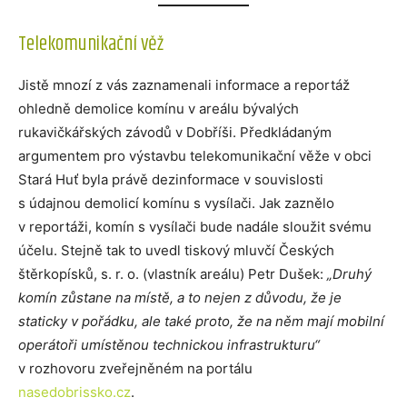
Telekomunikační věž
Jistě mnozí z vás zaznamenali informace a reportáž
ohledně demolice komínu v areálu bývalých
rukavičkářských závodů v Dobříši. Předkládaným
argumentem pro výstavbu telekomunikační věže v obci
Stará Huť byla právě dezinformace v souvislosti
s údajnou demolicí komínu s vysílači. Jak zaznělo
v reportáži, komín s vysílači bude nadále sloužit svému
účelu. Stejně tak to uvedl tiskový mluvčí Českých
štěrkopísků, s. r. o. (vlastník areálu) Petr Dušek:
„Druhý
komín zůstane na místě, a to nejen z důvodu, že je
staticky v pořádku, ale také proto, že na něm mají mobilní
operátoři umístěnou technickou infrastrukturu“
v rozhovoru zveřejněném na portálu
nasedobrissko.cz
.