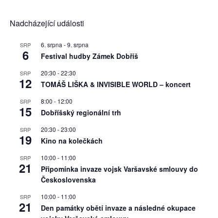
Nadcházející události
6. srpna
-
9. srpna
SRP
6
Festival hudby Zámek Dobříš
20:30
-
22:30
SRP
12
TOMÁŠ LIŠKA & INVISIBLE WORLD – koncert
8:00
-
12:00
SRP
15
Dobříšský regionální trh
20:30
-
23:00
SRP
19
Kino na kolečkách
10:00
-
11:00
SRP
21
Připomínka invaze vojsk Varšavské smlouvy do
Československa
10:00
-
11:00
SRP
21
Den památky obětí invaze a následné okupace