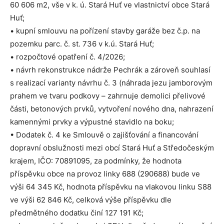
60 606 m2, vše v k. ú. Stará Huť ve vlastnictví obce Stará
Huť;
• kupní smlouvu na pořízení stavby garáže bez č.p. na
pozemku parc. č. st. 736 v k.ú. Stará Huť;
• rozpočtové opatření č. 4/2026;
• návrh rekonstrukce nádrže Pechrák a zároveň souhlasí
s realizací varianty návrhu č. 3 (náhrada jezu jamborovým
prahem ve tvaru podkovy – zahrnuje demolici přelivové
části, betonových prvků, vytvoření nového dna, nahrazení
kamennými prvky a výpustné stavidlo na boku;
• Dodatek č. 4 ke Smlouvě o zajišťování a financování
dopravní obslužnosti mezi obcí Stará Huť a Středočeským
krajem, IČO: 70891095, za podmínky, že hodnota
příspěvku obce na provoz linky 688 (290688) bude ve
výši 64 345 Kč, hodnota příspěvku na vlakovou linku S88
ve výši 62 846 Kč, celková výše příspěvku dle
předmětného dodatku činí 127 191 Kč;