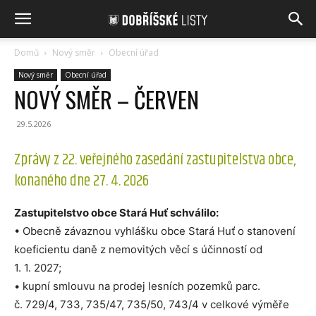
Domů
Nový směr
Obecní úřad
Nový směr
Obecní úřad
NOVÝ SMĚR – ČERVEN
29.5.2026
Zprávy z 22. veřejného zasedání zastupitelstva obce,
konaného dne 27. 4. 2026
Zastupitelstvo obce Stará Huť schválilo:
• Obecně závaznou vyhlášku obce Stará Huť o stanovení
koeficientu daně z nemovitých věcí s účinností od
1. 1. 2027;
• kupní smlouvu na prodej lesních pozemků parc.
č. 729/4, 733, 735/47, 735/50, 743/4 v celkové výměře