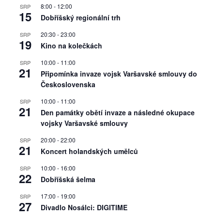
8:00
-
12:00
SRP
15
Dobříšský regionální trh
20:30
-
23:00
SRP
19
Kino na kolečkách
10:00
-
11:00
SRP
21
Připomínka invaze vojsk Varšavské smlouvy do
Československa
10:00
-
11:00
SRP
21
Den památky obětí invaze a následné okupace
vojsky Varšavské smlouvy
20:00
-
22:00
SRP
21
Koncert holandských umělců
10:00
-
16:00
SRP
22
Dobříšská šelma
17:00
-
19:00
SRP
27
Divadlo Nosálci: DIGITIME