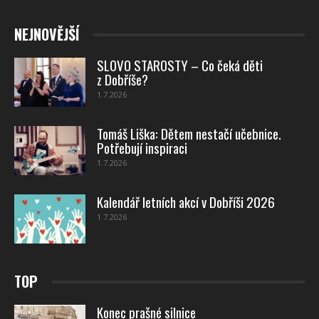
NEJNOVĚJŠÍ
SLOVO STAROSTY – Co čeká děti
z Dobříše?
1.7.2026
Tomáš Liška: Dětem nestačí učebnice.
Potřebují inspiraci
1.7.2026
Kalendář letních akcí v Dobříši 2026
1.7.2026
TOP
Konec prašné silnice