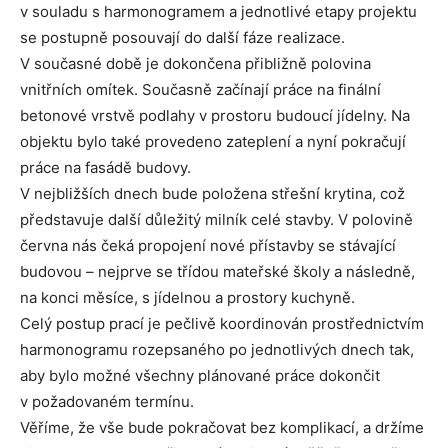
v souladu s harmonogramem a jednotlivé etapy projektu
se postupně posouvají do další fáze realizace.
V současné době je dokončena přibližně polovina
vnitřních omítek. Současně začínají práce na finální
betonové vrstvě podlahy v prostoru budoucí jídelny. Na
objektu bylo také provedeno zateplení a nyní pokračují
práce na fasádě budovy.
V nejbližších dnech bude položena střešní krytina, což
představuje další důležitý milník celé stavby. V polovině
června nás čeká propojení nové přístavby se stávající
budovou – nejprve se třídou mateřské školy a následně,
na konci měsíce, s jídelnou a prostory kuchyně.
Celý postup prací je pečlivě koordinován prostřednictvím
harmonogramu rozepsaného po jednotlivých dnech tak,
aby bylo možné všechny plánované práce dokončit
v požadovaném termínu.
Věříme, že vše bude pokračovat bez komplikací, a držíme