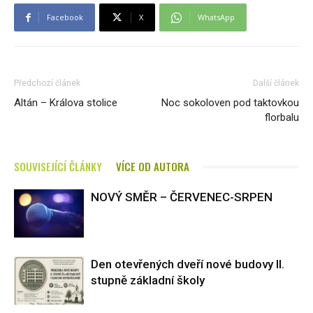
Facebook
X
WhatsApp
Předchozí článek
Další článek
Altán – Králova stolice
Noc sokoloven pod taktovkou
florbalu
SOUVISEJÍCÍ ČLÁNKY
VÍCE OD AUTORA
NOVÝ SMĚR – ČERVENEC-SRPEN
Den otevřených dveří nové budovy II.
stupně základní školy