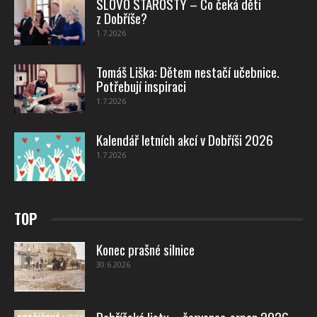
SLOVO STAROSTY – Co čeká děti
z Dobříše?
1.7.2026
Tomáš Liška: Dětem nestačí učebnice.
Potřebují inspiraci
1.7.2026
Kalendář letních akcí v Dobříši 2026
1.7.2026
TOP
Konec prašné silnice
30.6.2026