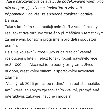
„Naše narozeninová oslava bude poděkováním všem, kdo
nás podporují, i všem animátorům, a zároveň
připomínkou, co vše lze společně dokázat,“
dodává
Denisa.
Také v letošním roce hodlají animátoři z Veselé rodiny
realizovat dva turnusy Veselého příměšťáku s tematickým
zaměřeným, bohatým programem pro děti i spoustou
odměn.
Další velkou akcí v roce 2025 bude tradiční Veselé
rozloučení s létem, jehož loňský ročník navštívilo více
než 1 000 lidí. Akce nabídne pestrý program s živou
hudbou, kreativními dílnami a sportovními aktivitami
zdarma.
„Veselý rok 2025 pro celou rodinu“ má obohatit nabídku
akcí, které jsou svým zpracováním kvalitní, promyšlené,
interaktivní, zábavné, naučné i moderní.
Více informací o jednotlivých akcích a další činnosti