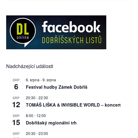
Nadcházející události
6. srpna
-
9. srpna
SRP
6
Festival hudby Zámek Dobříš
20:30
-
22:30
SRP
12
TOMÁŠ LIŠKA & INVISIBLE WORLD – koncert
8:00
-
12:00
SRP
15
Dobříšský regionální trh
20:30
-
23:00
SRP