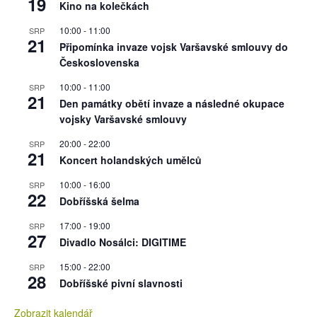
19
Kino na kolečkách
10:00
-
11:00
SRP
21
Připomínka invaze vojsk Varšavské smlouvy do
Československa
10:00
-
11:00
SRP
21
Den památky obětí invaze a následné okupace
vojsky Varšavské smlouvy
20:00
-
22:00
SRP
21
Koncert holandských umělců
10:00
-
16:00
SRP
22
Dobříšská šelma
17:00
-
19:00
SRP
27
Divadlo Nosálci: DIGITIME
15:00
-
22:00
SRP
28
Dobříšské pivní slavnosti
Zobrazit kalendář