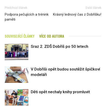
Předchozí článek
Další článek
Podpora pečujících a trénink
Krásný lednový čas z Dobříšku!
paměti
SOUVISEJÍCÍ ČLÁNKY
VÍCE OD AUTORA
Sraz 2. ZDŠ Dobříš po 50 letech
V Dobříši opět budou soutěžit špičkoví
modeláři
Děti opět nechaly knihy promluvit