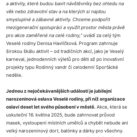
a aktivity, které budou bavit návštěvníky bez ohledu na
věk nebo zdravotní stav a na kterých si najdou
smysluplné a zábavné aktivity. Chceme podpořit
mezigenerační spolupráci a využít prostor města právě
pro akce zaměřené na celé rodiny,“
uvádí za celý tým
Veselé rodiny Denisa Havlíčková. Program zahrnuje
širokou škálu aktivit – od tradičních akcí, jako je Veselý
karneval, jednodenních výletů pro děti až po inovativní
projekty typu Rodinný vandr či celodenní Sporťácké
neděle.
Jednou z nejočekávanějších událostí je jubilejní
narozeninová oslava Veselé rodiny, při níž organizace
oslaví deset let svého působení v městě.
Akce, která se
uskuteční 16. května 2025, bude zahrnovat průvod
masek, vystoupení místních umělců a chybět nebude ani
velký narozeninový dort, balónky a dárky pro všechny.