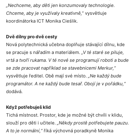
„Nechceme, aby děti jen konzumovaly technologie.
Chceme, aby je využívaly kreativně,
“ vysvětluje
koordinátorka ICT Monika Cieślik.
Dvě dílny pro dvě cesty
Nová polytechnická učebna doplňuje stávající dílnu, kde
se pracuje s nářadím a materiálem.
„V té staré se piluje,
vrtá a tvoří rukama. V té nové se programují roboti a bude
se zde pracovat například se stavebnicemi Merkur,“
vysvětluje ředitel. Obě mají své místo.
„Ne každý bude
programátor. A ne každý bude tesař. Obojí je v pořádku,“
dodává.
Když potřebuješ klid
Tichá místnost. Prostor, kde je možné být chvíli v klidu,
slouží pro děti i učitele.
„Někdy prostě potřebujete pauzu.
A to je normální,“
říká výchovná poradkyně Monika