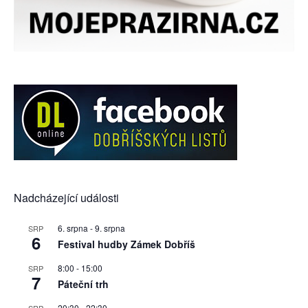
Nadcházející události
6. srpna
-
9. srpna
SRP
6
Festival hudby Zámek Dobříš
8:00
-
15:00
SRP
7
Páteční trh
20:30
-
22:30