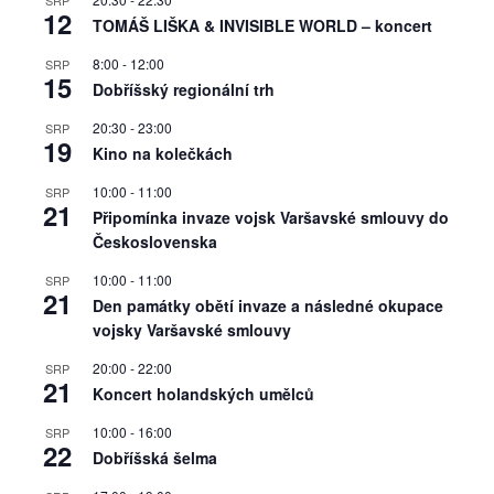
SRP
12
TOMÁŠ LIŠKA & INVISIBLE WORLD – koncert
8:00
-
12:00
SRP
15
Dobříšský regionální trh
20:30
-
23:00
SRP
19
Kino na kolečkách
10:00
-
11:00
SRP
21
Připomínka invaze vojsk Varšavské smlouvy do
Československa
10:00
-
11:00
SRP
21
Den památky obětí invaze a následné okupace
vojsky Varšavské smlouvy
20:00
-
22:00
SRP
21
Koncert holandských umělců
10:00
-
16:00
SRP
22
Dobříšská šelma