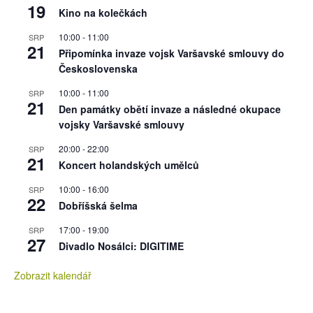
19
Kino na kolečkách
10:00
-
11:00
SRP
21
Připomínka invaze vojsk Varšavské smlouvy do
Československa
10:00
-
11:00
SRP
21
Den památky obětí invaze a následné okupace
vojsky Varšavské smlouvy
20:00
-
22:00
SRP
21
Koncert holandských umělců
10:00
-
16:00
SRP
22
Dobříšská šelma
17:00
-
19:00
SRP
27
Divadlo Nosálci: DIGITIME
Zobrazit kalendář