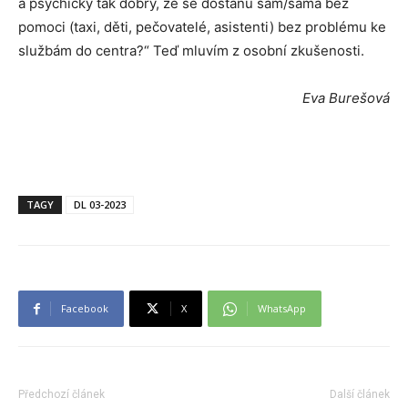
a psychický tak dobrý, že se dostanu sám/sama bez
pomoci (taxi, děti, pečovatelé, asistenti) bez problému ke
službám do centra?“ Teď mluvím z osobní zkušenosti.
Eva Burešová
TAGY
DL 03-2023
Facebook
X
WhatsApp
Předchozí článek
Další článek