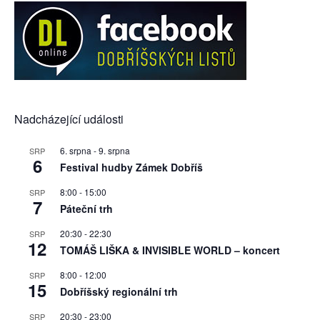
Nadcházející události
6. srpna
-
9. srpna
SRP
6
Festival hudby Zámek Dobříš
8:00
-
15:00
SRP
7
Páteční trh
20:30
-
22:30
SRP
12
TOMÁŠ LIŠKA & INVISIBLE WORLD – koncert
8:00
-
12:00
SRP
15
Dobříšský regionální trh
20:30
-
23:00
SRP