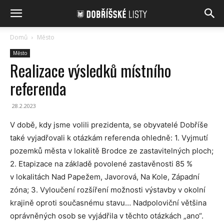
Domů
Město
Město
Realizace výsledků místního
referenda
28.2.2023
V době, kdy jsme volili prezidenta, se obyvatelé Dobříše
také vyjadřovali k otázkám referenda ohledně: 1. Vyjmutí
pozemků města v lokalitě Brodce ze zastavitelných ploch;
2. Etapizace na základě povolené zastavěnosti 85 %
v lokalitách Nad Papežem, Javorová, Na Kole, Západní
zóna; 3. Vyloučení rozšíření možnosti výstavby v okolní
krajině oproti současnému stavu… Nadpoloviční většina
oprávněných osob se vyjádřila v těchto otázkách „ano“.