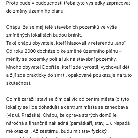
Proto bude v budoucnosti třeba tyto výsledky zapracovat
do změny územního plánu.
Chápu, že se majitelé stavebních pozemků ve výše
zmíněných lokalitách budou bránit.
Také chápu obyvatele, kteří hlasovali v referendu „ano“.
Od roku 2000 docházelo ke změně územního plánu –
měnily se pozemky polí a luk na stavební pozemky.
Mnoho obyvatel Dobříše, kteří zde vyrostli, vychovali děti
a žíjí zde prakticky do smrti, opakovaně poukazuje na tuto
skutečnost.
Co mě zaráží: staví se čím dál víc od centra města (o tyto
lokality se lidé dohadují) a centrum města se zanedbavá
(viz ul. Pražská). Chápu, že oprava starých domů je
náročná a finančně nákladná (památkáři, stav, …). Napadá
mě otázka: „Až zestárnu, budu mít stav fyzický