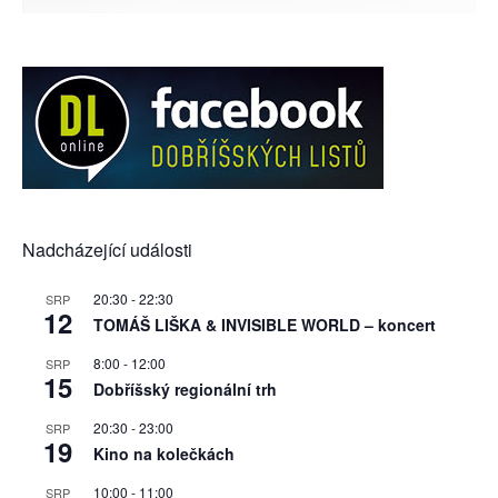
Nadcházející události
20:30
-
22:30
SRP
12
TOMÁŠ LIŠKA & INVISIBLE WORLD – koncert
8:00
-
12:00
SRP
15
Dobříšský regionální trh
20:30
-
23:00
SRP
19
Kino na kolečkách
10:00
-
11:00
SRP