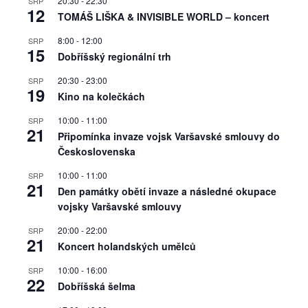
20:30
-
22:30
SRP
12
TOMÁŠ LIŠKA & INVISIBLE WORLD – koncert
8:00
-
12:00
SRP
15
Dobříšský regionální trh
20:30
-
23:00
SRP
19
Kino na kolečkách
10:00
-
11:00
SRP
21
Připomínka invaze vojsk Varšavské smlouvy do
Československa
10:00
-
11:00
SRP
21
Den památky obětí invaze a následné okupace
vojsky Varšavské smlouvy
20:00
-
22:00
SRP
21
Koncert holandských umělců
10:00
-
16:00
SRP
22
Dobříšská šelma