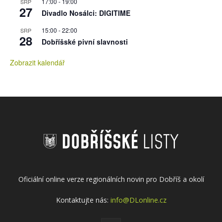
17:00
-
19:00
SRP
27
Divadlo Nosálci: DIGITIME
15:00
-
22:00
SRP
28
Dobříšské pivní slavnosti
Zobrazit kalendář
Oficiální online verze regionálních novin pro Dobříš a okolí
Kontaktujte nás:
info@DLonline.cz