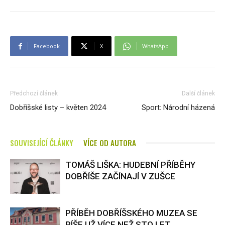
Facebook
X
WhatsApp
Předchozí článek
Další článek
Dobříšské listy – květen 2024
Sport: Národní házená
SOUVISEJÍCÍ ČLÁNKY
VÍCE OD AUTORA
TOMÁŠ LIŠKA: HUDEBNÍ PŘÍBĚHY
DOBŘÍŠE ZAČÍNAJÍ V ZUŠCE
PŘÍBĚH DOBŘÍŠSKÉHO MUZEA SE
PÍŠE UŽ VÍCE NEŽ STO LET