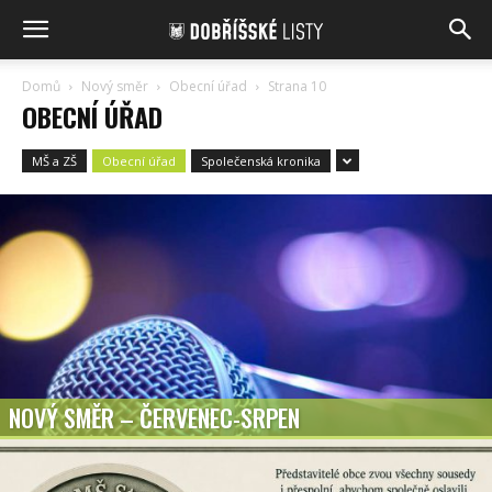
Domů
Nový směr
Obecní úřad
Strana 10
OBECNÍ ÚŘAD
MŠ a ZŠ
Obecní úřad
Společenská kronika
NOVÝ SMĚR – ČERVENEC-SRPEN