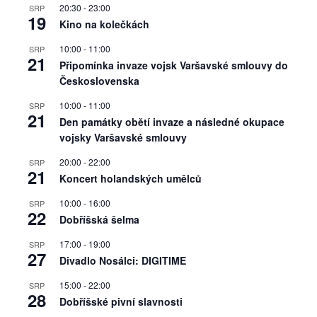
20:30
-
23:00
SRP
19
Kino na kolečkách
10:00
-
11:00
SRP
21
Připomínka invaze vojsk Varšavské smlouvy do
Československa
10:00
-
11:00
SRP
21
Den památky obětí invaze a následné okupace
vojsky Varšavské smlouvy
20:00
-
22:00
SRP
21
Koncert holandských umělců
10:00
-
16:00
SRP
22
Dobříšská šelma
17:00
-
19:00
SRP
27
Divadlo Nosálci: DIGITIME
15:00
-
22:00
SRP
28
Dobříšské pivní slavnosti