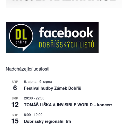
Nadcházející události
6. srpna
-
9. srpna
SRP
6
Festival hudby Zámek Dobříš
20:30
-
22:30
SRP
12
TOMÁŠ LIŠKA & INVISIBLE WORLD – koncert
8:00
-
12:00
SRP
15
Dobříšský regionální trh