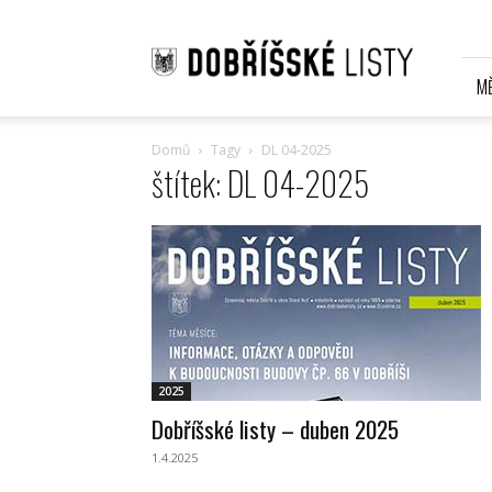
Dobříšské
listy
Online
M
Domů
Tagy
DL 04-2025
štítek: DL 04-2025
2025
Dobříšské listy – duben 2025
1.4.2025