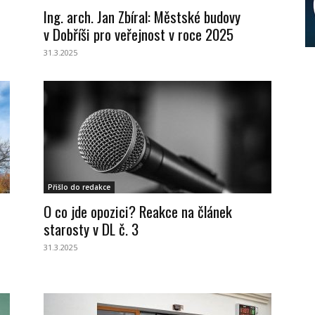
Ing. arch. Jan Zbíral: Městské budovy
v Dobříši pro veřejnost v roce 2025
31.3.2025
Přišlo do redakce
O co jde opozici? Reakce na článek
starosty v DL č. 3
31.3.2025