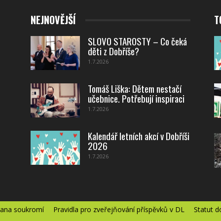
NEJNOVĚJŠÍ
T
SLOVO STAROSTY – Co čeká
děti z Dobříše?
1.7.2026
Tomáš Liška: Dětem nestačí
učebnice. Potřebují inspiraci
1.7.2026
Kalendář letních akcí v Dobříši
2026
1.7.2026
ana soukromí
Pravidla pro zveřejňování příspěvků v DL
Statut 