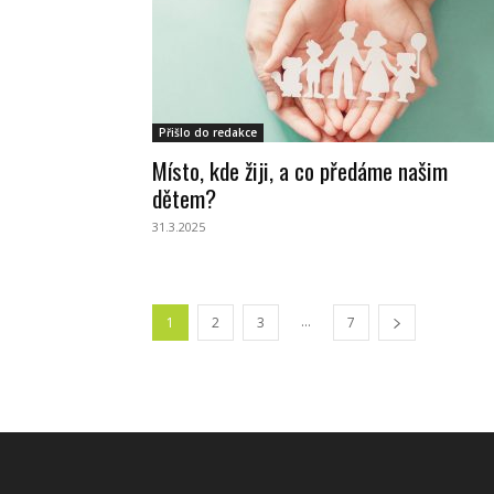
Přišlo do redakce
Místo, kde žiji, a co předáme našim
dětem?
31.3.2025
...
1
2
3
7