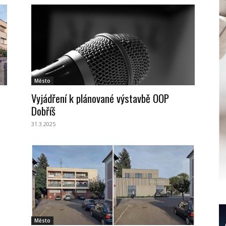
Město
Vyjádření k plánované výstavbě OOP
Dobříš
31.3.2025
Město