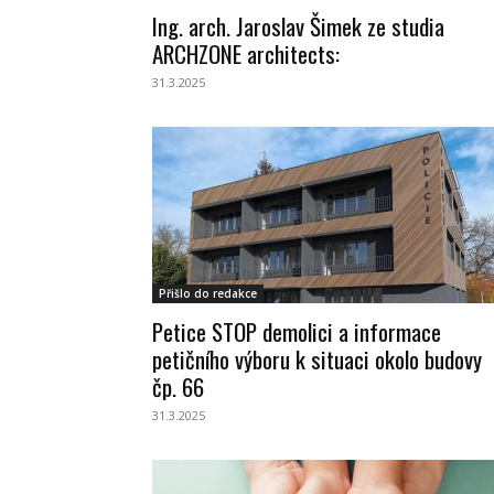
Ing. arch. Jaroslav Šimek ze studia
ARCHZONE architects:
31.3.2025
Přišlo do redakce
Petice STOP demolici a informace
petičního výboru k situaci okolo budovy
čp. 66
31.3.2025