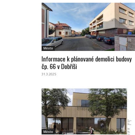
Město
Informace k plánované demolici budovy
čp. 66 v Dobříši
31.3.2025
Město