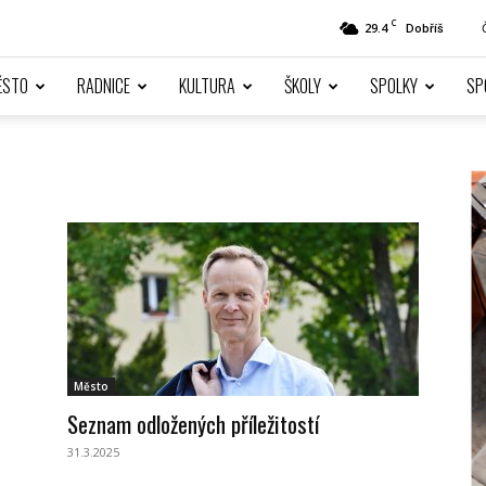
C
29.4
Dobříš
ĚSTO
RADNICE
KULTURA
ŠKOLY
SPOLKY
SP
Město
Seznam odložených příležitostí
31.3.2025