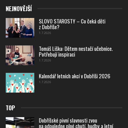
NEJNOVĚJŠÍ
SLOVO STAROSTY – Co čeká děti
z Dobříše?
1.7.2026
Tomáš Liška: Dětem nestačí učebnice.
Potřebují inspiraci
1.7.2026
Kalendář letních akcí v Dobříši 2026
1.7.2026
TOP
Dobříšské pivní slavnosti zvou
na odpoledne plné chutí, hudby a letní