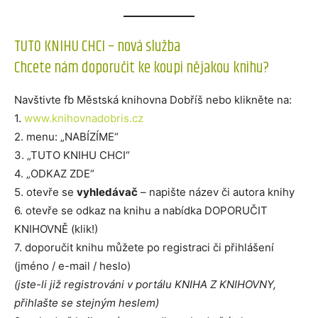
TUTO KNIHU CHCI – nová služba
Chcete nám doporučit ke koupi nějakou knihu?
Navštivte fb Městská knihovna Dobříš nebo klikněte na:
1.
www.knihovnadobris.cz
2. menu: „NABÍZÍME“
3. „TUTO KNIHU CHCI“
4. „ODKAZ ZDE“
5. otevře se
vyhledávač
– napište název či autora knihy
6. otevře se odkaz na knihu a nabídka DOPORUČIT
KNIHOVNĚ (klik!)
7. doporučit knihu můžete po registraci či přihlášení
(jméno / e-mail / heslo)
(jste-li již registrováni v portálu KNIHA Z KNIHOVNY,
přihlašte se stejným heslem)