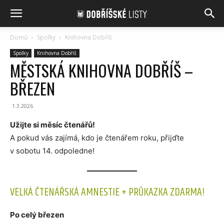
Domů
Spolky
Knihovna Dobříš
Spolky
Knihovna Dobříš
MĚSTSKÁ KNIHOVNA DOBŘÍŠ –
BŘEZEN
1.3.2026
Užijte si měsíc čtenářů!
A pokud vás zajímá, kdo je čtenářem roku, přijďte
v sobotu 14. odpoledne!
VELKÁ ČTENÁŘSKÁ AMNESTIE + PRŮKAZKA ZDARMA!
Po celý březen