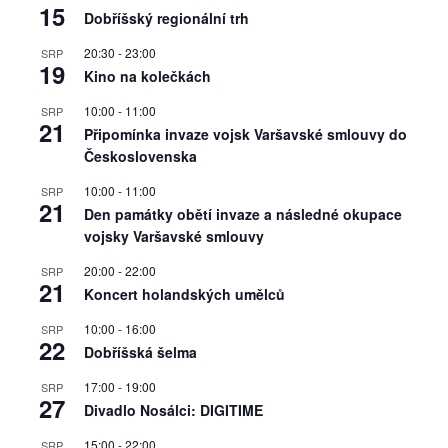
15
Dobříšský regionální trh
20:30
-
23:00
SRP
19
Kino na kolečkách
10:00
-
11:00
SRP
21
Připomínka invaze vojsk Varšavské smlouvy do
Československa
10:00
-
11:00
SRP
21
Den památky obětí invaze a následné okupace
vojsky Varšavské smlouvy
20:00
-
22:00
SRP
21
Koncert holandských umělců
10:00
-
16:00
SRP
22
Dobříšská šelma
17:00
-
19:00
SRP
27
Divadlo Nosálci: DIGITIME
15:00
-
22:00
SRP