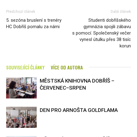
Předchozí článek
Další článek
5. sezóna bruslení s trenéry
Studenti dobříšského
HC Dobříš pomalu za námi
gymnázia spojili zábavu
s pomocí. Společenský večer
vynesl útulku přes 38 tisíc
korun
SOUVISEJÍCÍ ČLÁNKY
VÍCE OD AUTORA
MĚSTSKÁ KNIHOVNA DOBŘÍŠ –
ČERVENEC–SRPEN
DEN PRO ARNOŠTA GOLDFLAMA