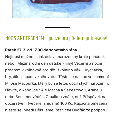
NOC S ANDERSENEM – pouze pro předem přihlášené!
Pátek 27. 3. od 17.00 do sobotního rána
Nejlepší možnost, jak oslavit narozeniny krále pohádek
neboli Mezinárodní den dětské knihy! Večerní a noční
program v knihovně pro děti školního věku. Vycházka,
hry, dílna, spaní v knihovně… Těšte se na noc ve znamení
Miloše Macourka, který by se letos dožil stých narozenin.
Nevíte, o koho jde? Ale Macha a Šebestovou, Arabelu
nebo Šest medvědů s Cibulkou znáte, ne? Příspěvek na
občerstvení (večeře, snídaně) 100 Kč. Kapacita omezena,
hlaste se ihned! Děkujeme Řeznictví Dvořák za podporu