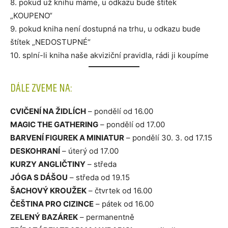
8. pokud už knihu máme, u odkazu bude štítek
„KOUPENO“
9. pokud kniha není dostupná na trhu, u odkazu bude
štítek „NEDOSTUPNÉ“
10. splní-li kniha naše akviziční pravidla, rádi ji koupíme
DÁLE ZVEME NA:
CVIČENÍ NA ŽIDLÍCH
– pondělí od 16.00
MAGIC THE GATHERING
– pondělí od 17.00
BARVENÍ FIGUREK A MINIATUR
– pondělí 30. 3. od 17.15
DESKOHRANÍ
– úterý od 17.00
KURZY ANGLIČTINY
– středa
JÓGA S DÁŠOU
– středa od 19.15
ŠACHOVÝ KROUŽEK
– čtvrtek od 16.00
ČEŠTINA PRO CIZINCE
– pátek od 16.00
ZELENÝ BAZÁREK
– permanentně