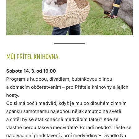
MŮJ PŘÍTEL KNIHOVNA
Sobota 14. 3. od 16.00
Program s hudbou, divadlem, bubínkovou dílnou
a domácím občerstvením – pro Přátele knihovny a jejich
hosty.
Co si má počít medvěd, když je mu po dlouhém zimním
spánku samotnému najednou nějak smutno na světě
a chtěl by se stát konečně medvědím tátou? Kde se
vlastně berou taková medvíďata? Poradí někdo? Těšte se
na divadelní představení Jarní medvědiny – Divadlo Na