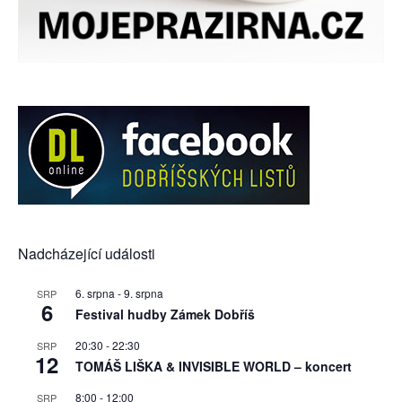
Nadcházející události
6. srpna
-
9. srpna
SRP
6
Festival hudby Zámek Dobříš
20:30
-
22:30
SRP
12
TOMÁŠ LIŠKA & INVISIBLE WORLD – koncert
8:00
-
12:00
SRP