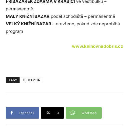
FRÍBAZÁREK ZDARMA V KRABICI
ve vestibulku –
permanentně
MALÝ KNIŽNÍ BAZAR
podél schodiště – permanentně
VELKÝ KNIŽNÍ BAZAR
– otevřeno, pokud zde neprobíhá
program
www.knihovnadobris.cz
TAGY
DL 03-2026
Facebook
X
WhatsApp