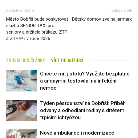
Předchozí článek
Další článek
Město Dobříš bude poskytovat
Dětský domov zve na jarmark
službu SENIOR TAXI pro
seniory a držitele průkazu ZTP
a ZTP/P i v roce 2026
SOUVISEJÍCÍ ČLÁNKY
VÍCE OD AUTORA
Chcete mít jistotu? Využijte bezplatné
a anonymní testování na infekční
nemoci
Týden pěstounství na Dobříši: Příběh
odvahy a odhodlání rodiny s dítětem
trpícím ichtyózou
Nové ambulance i modernizace