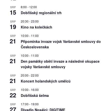
8:00
-
12:00
SRP
15
Dobříšský regionální trh
20:30
-
23:00
SRP
19
Kino na kolečkách
10:00
-
11:00
SRP
21
Připomínka invaze vojsk Varšavské smlouvy do
Československa
10:00
-
11:00
SRP
21
Den památky obětí invaze a následné okupace
vojsky Varšavské smlouvy
20:00
-
22:00
SRP
21
Koncert holandských umělců
10:00
-
16:00
SRP
22
Dobříšská šelma
17:00
-
19:00
SRP
27
Divadlo Nosálci: DIGITIME