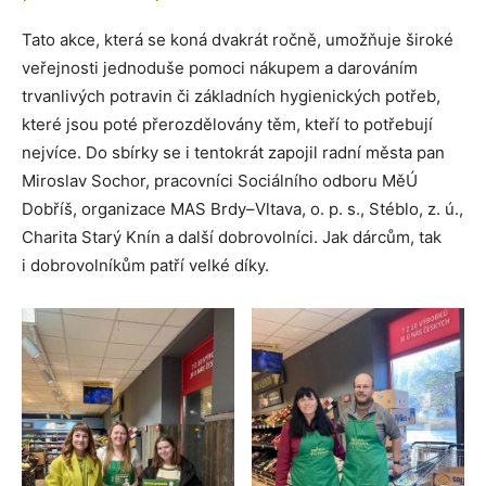
Tato akce, která se koná dvakrát ročně, umožňuje široké
veřejnosti jednoduše pomoci nákupem a darováním
trvanlivých potravin či základních hygienických potřeb,
které jsou poté přerozdělovány těm, kteří to potřebují
nejvíce. Do sbírky se i tentokrát zapojil radní města pan
Miroslav Sochor, pracovníci Sociálního odboru MěÚ
Dobříš, organizace MAS Brdy–Vltava, o. p. s., Stéblo, z. ú.,
Charita Starý Knín a další dobrovolníci. Jak dárcům, tak
i dobrovolníkům patří velké díky.