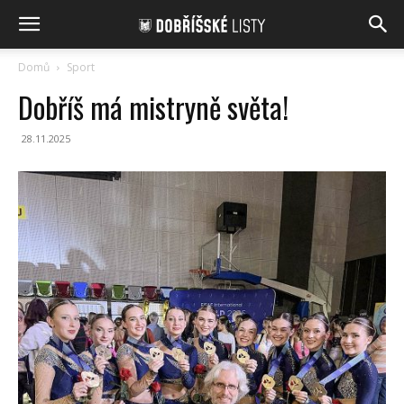
Domů
Sport
Dobříš má mistryně světa!
28.11.2025