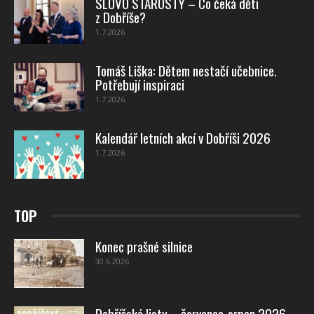
SLOVO STAROSTY – Co čeká děti
z Dobříše?
1.7.2026
Tomáš Liška: Dětem nestačí učebnice.
Potřebují inspiraci
1.7.2026
Kalendář letních akcí v Dobříši 2026
1.7.2026
TOP
Konec prašné silnice
30.6.2026
Dobříšské listy – červenec-srpen 2026