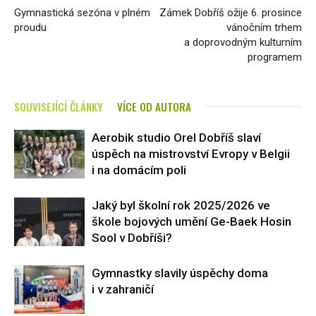
Gymnastická sezóna v plném
Zámek Dobříš ožije 6. prosince
proudu
vánočním trhem
a doprovodným kulturním
programem
SOUVISEJÍCÍ ČLÁNKY
VÍCE OD AUTORA
Aerobik studio Orel Dobříš slaví
úspěch na mistrovství Evropy v Belgii
i na domácím poli
Jaký byl školní rok 2025/2026 ve
škole bojových umění Ge-Baek Hosin
Sool v Dobříši?
Gymnastky slavily úspěchy doma
i v zahraničí