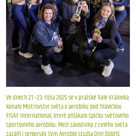
Ve dnech 21.–23. října 2025 se v pražské hale Královka
konalo Mistrovství světa v aerobiku pod hlavičkou
FISAF International, které přilákalo špičku světového
sportovního aerobiku. Mezi závodníky z celého světa
zazářil i seniorský tým Aerobik studia Orel Dobříš,