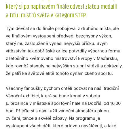
který si po napínavém finále odvezl zlatou medaili
a titul mistrů světa v kategorii STEP.
Tým děvčat se do finále probojoval z druhého místa, ale
ve finálovém vystoupení předvedl bezchybný výkon,
který mu zaslouženě vynesl nejvyšší příčku. Svým
vítězstvím tak dobříšské orlice potvrdily výbornou formu
z letošního květnového mistrovství Evropy v Maďarsku,
kde rovněž stanuly na nejvyšším stupni vítězů a dokázaly,
že patří ke světové elitě tohoto dynamického sportu.
Všechny fanoušky bychom chtěli pozvat na naši tradiční
Vánoční exhibici, která se bude konat v sobotu
6. prosince v městské sportovní hale na Dobříši od 16.00
hod. Přijďte si s námi užít vánoční atmosféru plnou
cvičení, tance a skvělé zábavy. Na programu je
vystoupení všech dětí, které orlovnu navštěvují, a také