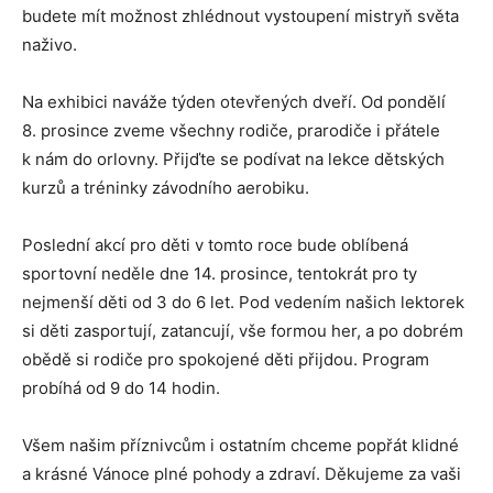
budete mít možnost zhlédnout vystoupení mistryň světa
naživo.
Na exhibici naváže týden otevřených dveří. Od pondělí
8. prosince zveme všechny rodiče, prarodiče i přátele
k nám do orlovny. Přijďte se podívat na lekce dětských
kurzů a tréninky závodního aerobiku.
Poslední akcí pro děti v tomto roce bude oblíbená
sportovní neděle dne 14. prosince, tentokrát pro ty
nejmenší děti od 3 do 6 let. Pod vedením našich lektorek
si děti zasportují, zatancují, vše formou her, a po dobrém
obědě si rodiče pro spokojené děti přijdou. Program
probíhá od 9 do 14 hodin.
Všem našim příznivcům i ostatním chceme popřát klidné
a krásné Vánoce plné pohody a zdraví. Děkujeme za vaši