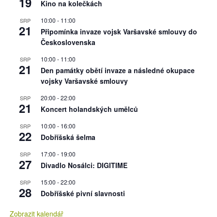
19
Kino na kolečkách
10:00
-
11:00
SRP
21
Připomínka invaze vojsk Varšavské smlouvy do
Československa
10:00
-
11:00
SRP
21
Den památky obětí invaze a následné okupace
vojsky Varšavské smlouvy
20:00
-
22:00
SRP
21
Koncert holandských umělců
10:00
-
16:00
SRP
22
Dobříšská šelma
17:00
-
19:00
SRP
27
Divadlo Nosálci: DIGITIME
15:00
-
22:00
SRP
28
Dobříšské pivní slavnosti
Zobrazit kalendář