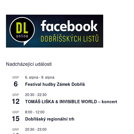
Nadcházející události
6. srpna
-
9. srpna
SRP
6
Festival hudby Zámek Dobříš
20:30
-
22:30
SRP
12
TOMÁŠ LIŠKA & INVISIBLE WORLD – koncert
8:00
-
12:00
SRP
15
Dobříšský regionální trh
20:30
-
23:00
SRP