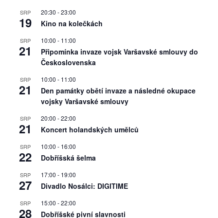
20:30
-
23:00
SRP
19
Kino na kolečkách
10:00
-
11:00
SRP
21
Připomínka invaze vojsk Varšavské smlouvy do
Československa
10:00
-
11:00
SRP
21
Den památky obětí invaze a následné okupace
vojsky Varšavské smlouvy
20:00
-
22:00
SRP
21
Koncert holandských umělců
10:00
-
16:00
SRP
22
Dobříšská šelma
17:00
-
19:00
SRP
27
Divadlo Nosálci: DIGITIME
15:00
-
22:00
SRP
28
Dobříšské pivní slavnosti