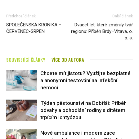
Předchozí článek
Další článek
SPOLEČENSKÁ KRONIKA –
Dvacet let, které změnily tvář
ČERVENEC-SRPEN
regionu: Příběh Brdy–Vltava, o.
p. s.
SOUVISEJÍCÍ ČLÁNKY
VÍCE OD AUTORA
Chcete mít jistotu? Využijte bezplatné
a anonymní testování na infekční
nemoci
Týden pěstounství na Dobříši: Příběh
odvahy a odhodlání rodiny s dítětem
trpícím ichtyózou
Nové ambulance i modernizace