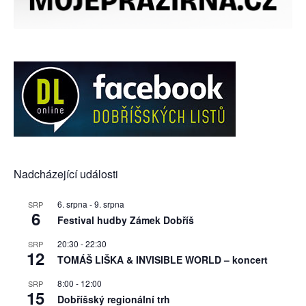
Nadcházející události
6. srpna
-
9. srpna
SRP
6
Festival hudby Zámek Dobříš
20:30
-
22:30
SRP
12
TOMÁŠ LIŠKA & INVISIBLE WORLD – koncert
8:00
-
12:00
SRP
15
Dobříšský regionální trh