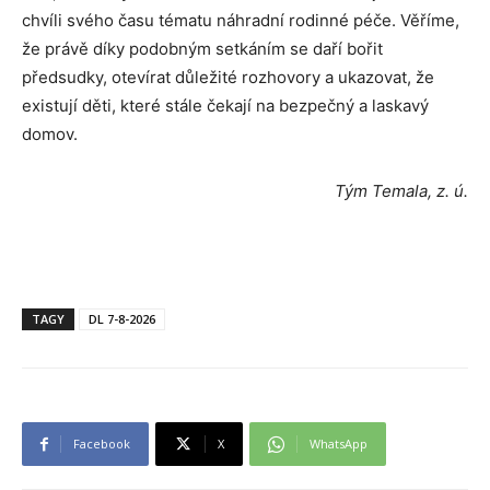
chvíli svého času tématu náhradní rodinné péče. Věříme,
že právě díky podobným setkáním se daří bořit
předsudky, otevírat důležité rozhovory a ukazovat, že
existují děti, které stále čekají na bezpečný a laskavý
domov.
Tým Temala, z. ú.
TAGY
DL 7-8-2026
Facebook
X
WhatsApp