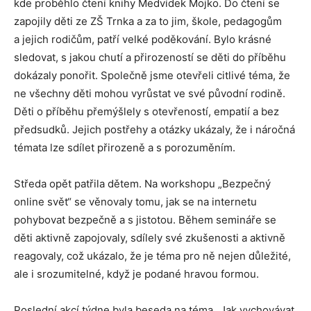
kde proběhlo čtení knihy Medvídek Mojko. Do čtení se
zapojily děti ze ZŠ Trnka a za to jim, škole, pedagogům
a jejich rodičům, patří velké poděkování. Bylo krásné
sledovat, s jakou chutí a přirozeností se děti do příběhu
dokázaly ponořit. Společně jsme otevřeli citlivé téma, že
ne všechny děti mohou vyrůstat ve své původní rodině.
Děti o příběhu přemýšlely s otevřeností, empatií a bez
předsudků. Jejich postřehy a otázky ukázaly, že i náročná
témata lze sdílet přirozeně a s porozuměním.
Středa opět patřila dětem. Na workshopu „Bezpečný
online svět“ se věnovaly tomu, jak se na internetu
pohybovat bezpečně a s jistotou. Během semináře se
děti aktivně zapojovaly, sdílely své zkušenosti a aktivně
reagovaly, což ukázalo, že je téma pro ně nejen důležité,
ale i srozumitelné, když je podané hravou formou.
Poslední akcí týdne byla beseda na téma „Jak vychovávat