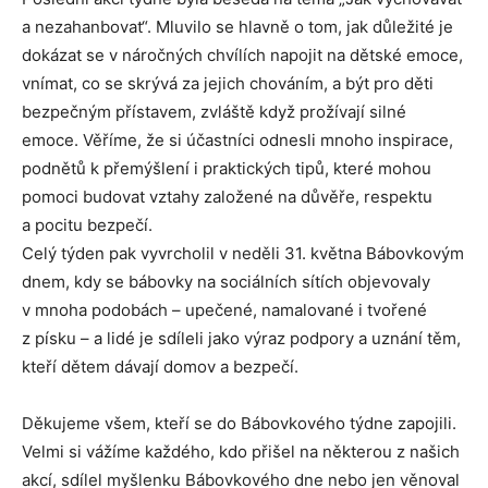
a nezahanbovat“. Mluvilo se hlavně o tom, jak důležité je
dokázat se v náročných chvílích napojit na dětské emoce,
vnímat, co se skrývá za jejich chováním, a být pro děti
bezpečným přístavem, zvláště když prožívají silné
emoce. Věříme, že si účastníci odnesli mnoho inspirace,
podnětů k přemýšlení i praktických tipů, které mohou
pomoci budovat vztahy založené na důvěře, respektu
a pocitu bezpečí.
Celý týden pak vyvrcholil v neděli 31. května Bábovkovým
dnem, kdy se bábovky na sociálních sítích objevovaly
v mnoha podobách – upečené, namalované i tvořené
z písku – a lidé je sdíleli jako výraz podpory a uznání těm,
kteří dětem dávají domov a bezpečí.
Děkujeme všem, kteří se do Bábovkového týdne zapojili.
Velmi si vážíme každého, kdo přišel na některou z našich
akcí, sdílel myšlenku Bábovkového dne nebo jen věnoval