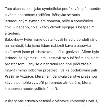
Tato akce vznikla jako symbolické poděkování pěstounům
a všem náhradním rodičům. Bábovka se stala
jednoduchým symbolem domova, péče a společných
chvil – něčeho, co si každý člověk spojuje s bezpečím
a teplem.
Bábovkový týden jsme odstartovali hned v pondělí ráno
na náměstí, kde jsme lidem nabízeli kávu a bábovku
a zároveň jsme představovali naši organizaci. Cílem bylo
jednoduše být mezi lidmi, zastavit se v běžném dni a dát
prostor tomu, aby se o náhradní rodinné péči začalo
mluvit i mimo odborné prostředí. Velké poděkování patří
Pražírně Voznice, která nám darovala čerstvě praženou
kávu a pomohla vytvořit příjemnou atmosféru, která
k bábovce neodmyslitelně patří.
V úterý následovalo setkání v Městské knihovně Dobříš,