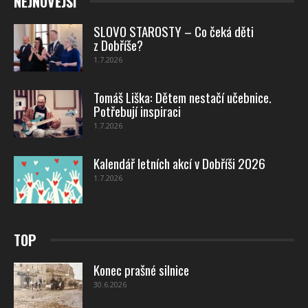
NEJNOVĚJŠÍ
SLOVO STAROSTY – Co čeká děti
z Dobříše?
1.7.2026
Tomáš Liška: Dětem nestačí učebnice.
Potřebují inspiraci
1.7.2026
Kalendář letních akcí v Dobříši 2026
1.7.2026
TOP
Konec prašné silnice
30.6.2026