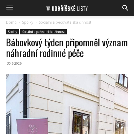
Domů
Spolky
Sociální a pečovatelská činnost
Spolky
Sociální a pečovatelská činnost
Bábovkový týden připomněl význam
náhradní rodinné péče
30.6.2026