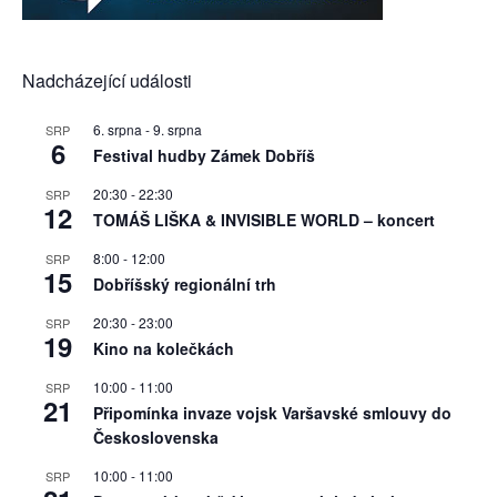
Nadcházející události
6. srpna
-
9. srpna
SRP
6
Festival hudby Zámek Dobříš
20:30
-
22:30
SRP
12
TOMÁŠ LIŠKA & INVISIBLE WORLD – koncert
8:00
-
12:00
SRP
15
Dobříšský regionální trh
20:30
-
23:00
SRP
19
Kino na kolečkách
10:00
-
11:00
SRP
21
Připomínka invaze vojsk Varšavské smlouvy do
Československa
10:00
-
11:00
SRP