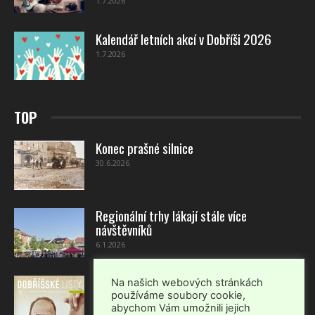
1.7.2026
Kalendář letních akcí v Dobříši 2026
1.7.2026
TOP
Konec prašné silnice
30.6.2026
Regionální trhy lákají stále více
návštěvníků
6.1.2026
Dobříšské listy – červenec-srpen 2026
Na našich webových stránkách
používáme soubory cookie,
1.7.2026
abychom Vám umožnili jejich