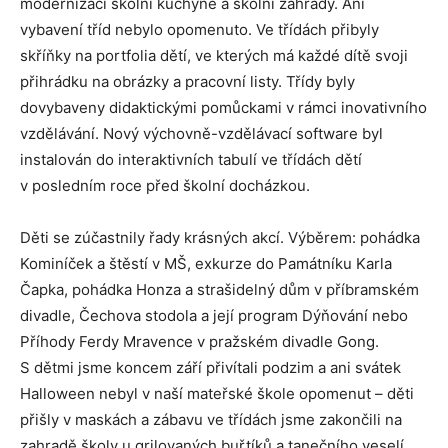
modernizaci školní kuchyně a školní zahrady. Ani
vybavení tříd nebylo opomenuto. Ve třídách přibyly
skříňky na portfolia dětí, ve kterých má každé dítě svoji
přihrádku na obrázky a pracovní listy. Třídy byly
dovybaveny didaktickými pomůckami v rámci inovativního
vzdělávání. Nový výchovně-vzdělávací software byl
instalován do interaktivních tabulí ve třídách dětí
v posledním roce před školní docházkou.
Děti se zúčastnily řady krásných akcí. Výběrem: pohádka
Kominíček a štěstí v MŠ, exkurze do Památníku Karla
Čapka, pohádka Honza a strašidelný dům v příbramském
divadle, Čechova stodola a její program Dýňování nebo
Příhody Ferdy Mravence v pražském divadle Gong.
S dětmi jsme koncem září přivítali podzim a ani svátek
Halloween nebyl v naší mateřské škole opomenut – děti
přišly v maskách a zábavu ve třídách jsme zakončili na
zahradě školy u grilovaných buřtíků a tanečního veselí.