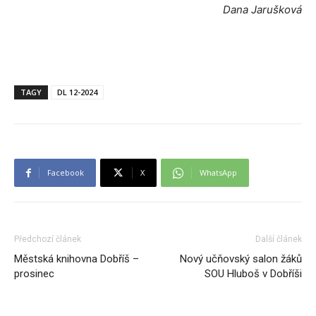
Dana Jarušková
TAGY
DL 12-2024
Facebook
X
WhatsApp
Předchozí článek
Další článek
Městská knihovna Dobříš –
Nový učňovský salon žáků
prosinec
SOU Hluboš v Dobříši