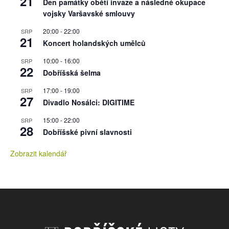
21
Den památky obětí invaze a následné okupace
vojsky Varšavské smlouvy
20:00
-
22:00
SRP
21
Koncert holandských umělců
10:00
-
16:00
SRP
22
Dobříšská šelma
17:00
-
19:00
SRP
27
Divadlo Nosálci: DIGITIME
15:00
-
22:00
SRP
28
Dobříšské pivní slavnosti
Zobrazit kalendář