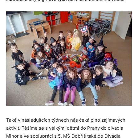
Také v následujících týdnech nás čeká plno zajímavých
aktivit. Těšíme se s velkými dětmi do Prahy do divadla
Minor a ve spolupráci s 5. MŠ Dobříš také do Divadla