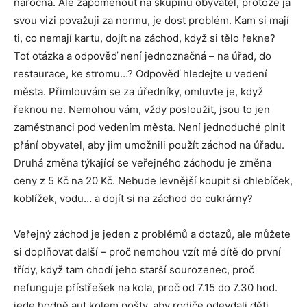
náročná. Ale zapomenout na skupinu obyvatel, protože já
svou vizi považuji za normu, je dost problém. Kam si mají
ti, co nemají kartu, dojít na záchod, když si tělo řekne?
Toť otázka a odpověď není jednoznačná – na úřad, do
restaurace, ke stromu…? Odpověď hledejte u vedení
města. Přimlouvám se za úředníky, omluvte je, když
řeknou ne. Nemohou vám, vždy posloužit, jsou to jen
zaměstnanci pod vedením města. Není jednoduché plnit
přání obyvatel, aby jim umožnili použít záchod na úřadu.
Druhá změna týkající se veřejného záchodu je změna
ceny z 5 Kč na 20 Kč. Nebude levnější koupit si chlebíček,
koblížek, vodu… a dojít si na záchod do cukrárny?
Veřejný záchod je jeden z problémů a dotazů, ale můžete
si doplňovat další – proč nemohou vzít mé dítě do první
třídy, když tam chodí jeho starší sourozenec, proč
nefunguje přístřešek na kola, proč od 7.15 do 7.30 hod.
jede hodně aut kolem pošty, aby rodiče odevdali děti