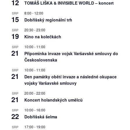
12
TOMÁŠ LIŠKA & INVISIBLE WORLD – koncert
8:00
-
12:00
SRP
15
Dobříšský regionální trh
20:30
-
23:00
SRP
19
Kino na kolečkách
10:00
-
11:00
SRP
21
Připomínka invaze vojsk Varšavské smlouvy do
Československa
10:00
-
11:00
SRP
21
Den památky obětí invaze a následné okupace
vojsky Varšavské smlouvy
20:00
-
22:00
SRP
21
Koncert holandských umělců
10:00
-
16:00
SRP
22
Dobříšská šelma
17:00
-
19:00
SRP