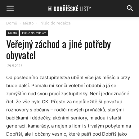
Domů
Město
Přišlo do redakce
Město
Přišlo do redakce
Veřejný záchod a jiné potřeby
obyvatel
29.5.2026
Od posledního zastupitelstva uběhl více jak měsíc a brzy
bude další. Pomalu mi končí volební období a já se
zamýšlím nad svou prací zastupitelky. Není jednoznačné
říct, že vše bylo OK. Přesto za nejdůležitější považuji
rozhovory s občany – rodiči nových prvňáčků, starými
babičkami i dědečky, akčními seniory, mladou i starší
generací, kamarády, a nejen s lidmi s trvalým pobytem na
Dobříši, ale i občany vesnic, které patří pod Dobříš jako