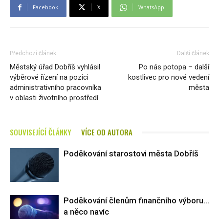
Facebook
X
WhatsApp
Předchozí článek
Další článek
Městský úřad Dobříš vyhlásil
Po nás potopa – další
výběrové řízení na pozici
kostlivec pro nové vedení
administrativního pracovníka
města
v oblasti životního prostředí
SOUVISEJÍCÍ ČLÁNKY
VÍCE OD AUTORA
Poděkování starostovi města Dobříš
Poděkování členům finančního výboru…
a něco navíc