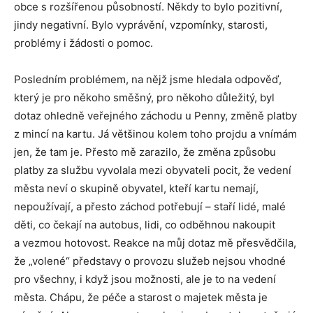
obce s rozšířenou působností. Někdy to bylo pozitivní,
jindy negativní. Bylo vyprávění, vzpomínky, starosti,
problémy i žádosti o pomoc.
Posledním problémem, na nějž jsme hledala odpověď,
který je pro někoho směšný, pro někoho důležitý, byl
dotaz ohledně veřejného záchodu u Penny, změně platby
z mincí na kartu. Já většinou kolem toho projdu a vnímám
jen, že tam je. Přesto mě zarazilo, že změna způsobu
platby za službu vyvolala mezi obyvateli pocit, že vedení
města neví o skupině obyvatel, kteří kartu nemají,
nepoužívají, a přesto záchod potřebují – staří lidé, malé
děti, co čekají na autobus, lidi, co odběhnou nakoupit
a vezmou hotovost. Reakce na můj dotaz mě přesvědčila,
že „volené“ představy o provozu služeb nejsou vhodné
pro všechny, i když jsou možnosti, ale je to na vedení
města. Chápu, že péče a starost o majetek města je