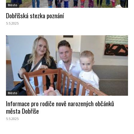
Město
Dobříšská stezka poznání
5.5.2025
Město
Informace pro rodiče nově narozených občánků
města Dobříše
5.5.2025