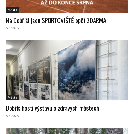
Město
Na Dobříši jsou SPORTOVIŠTĚ opět ZDARMA
5.5.2025
Město
Dobříš hostí výstavu o zdravých městech
5.5.2025