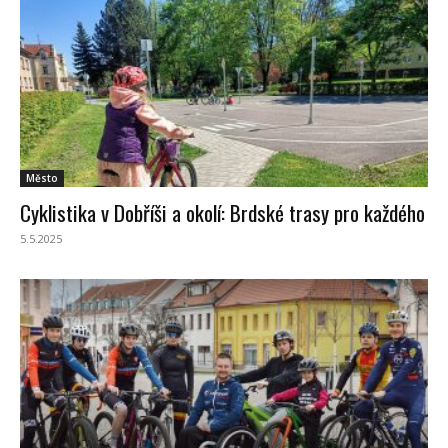
Město
Cyklistika v Dobříši a okolí: Brdské trasy pro každého
5.5.2025