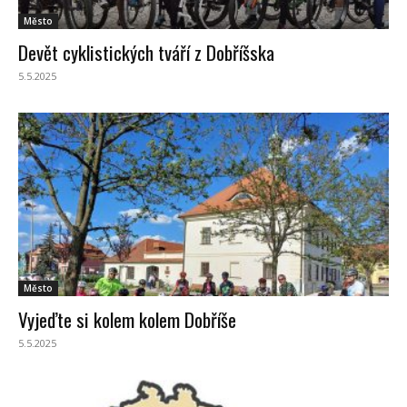
Město
Devět cyklistických tváří z Dobříšska
5.5.2025
Město
Vyjeďte si kolem kolem Dobříše
5.5.2025