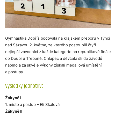
Gymnastika Dobříš bodovala na krajském přeboru v Týnci
nad Sázavou 2. května, ze kterého postoupili čtyři
nejlepší závodníci z každé kategorie na republikové finále
do Doubí u Třeboně. Chlapec a děvčata šli do závodů
naplno a za skvělé výkony získali medailová umístění
a postupy.
Výsledky jednotlivci
Žákyně I
1. místo a postup – Eli Skálová
Žákyně II