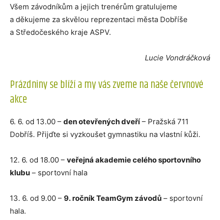
Všem závodníkům a jejich trenérům gratulujeme
a děkujeme za skvělou reprezentaci města Dobříše
a Středočeského kraje ASPV.
Lucie Vondráčková
Prázdniny se blíží a my vás zveme na naše červnové
akce
6. 6. od 13.00 –
den otevřených dveří
– Pražská 711
Dobříš. Přijďte si vyzkoušet gymnastiku na vlastní kůži.
12. 6. od 18.00 –
veřejná akademie celého sportovního
klubu
– sportovní hala
13. 6. od 9.00 –
9. ročník TeamGym závodů
– sportovní
hala.