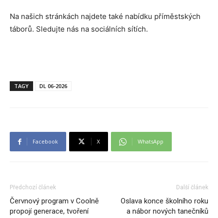
Na našich stránkách najdete také nabídku příměstských
táborů. Sledujte nás na sociálních sítích.
TAGY
DL 06-2026
Facebook
X
WhatsApp
Předchozí článek
Další článek
Červnový program v Coolně
Oslava konce školního roku
propojí generace, tvoření
a nábor nových tanečníků