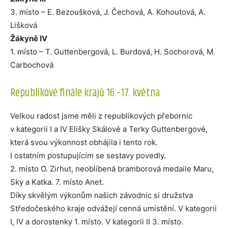
3. místo – E. Bezoušková, J. Čechová, A. Kohoutová, A.
Lišková
Žákyně IV
1. místo – T. Guttenbergová, L. Burdová, H. Sochorová, M.
Carbochová
Republikové finále krajů 16.–17. května
Velkou radost jsme měli z republikových přebornic
v kategorii I a IV Elišky Skálové a Terky Guttenbergové,
která svou výkonnost obhájila i tento rok.
I ostatním postupujícím se sestavy povedly.
2. místo O. Zirhut, neoblíbená bramborová medaile Maru,
Sky a Katka. 7. místo Anet.
Díky skvělým výkonům našich závodnic si družstva
Středočeského kraje odvážejí cenná umístění. V kategorii
I, IV a dorostenky 1. místo. V kategorii II 3. místo.