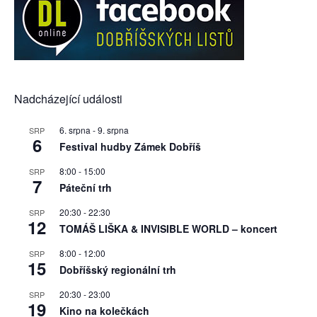
Nadcházející události
6. srpna
-
9. srpna
SRP
6
Festival hudby Zámek Dobříš
8:00
-
15:00
SRP
7
Páteční trh
20:30
-
22:30
SRP
12
TOMÁŠ LIŠKA & INVISIBLE WORLD – koncert
8:00
-
12:00
SRP
15
Dobříšský regionální trh
20:30
-
23:00
SRP
19
Kino na kolečkách