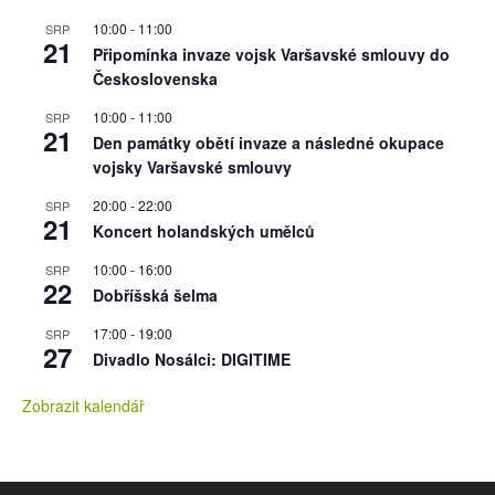
10:00
-
11:00
SRP
21
Připomínka invaze vojsk Varšavské smlouvy do
Československa
10:00
-
11:00
SRP
21
Den památky obětí invaze a následné okupace
vojsky Varšavské smlouvy
20:00
-
22:00
SRP
21
Koncert holandských umělců
10:00
-
16:00
SRP
22
Dobříšská šelma
17:00
-
19:00
SRP
27
Divadlo Nosálci: DIGITIME
Zobrazit kalendář