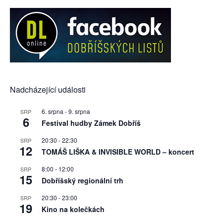
Nadcházející události
6. srpna
-
9. srpna
SRP
6
Festival hudby Zámek Dobříš
20:30
-
22:30
SRP
12
TOMÁŠ LIŠKA & INVISIBLE WORLD – koncert
8:00
-
12:00
SRP
15
Dobříšský regionální trh
20:30
-
23:00
SRP
19
Kino na kolečkách