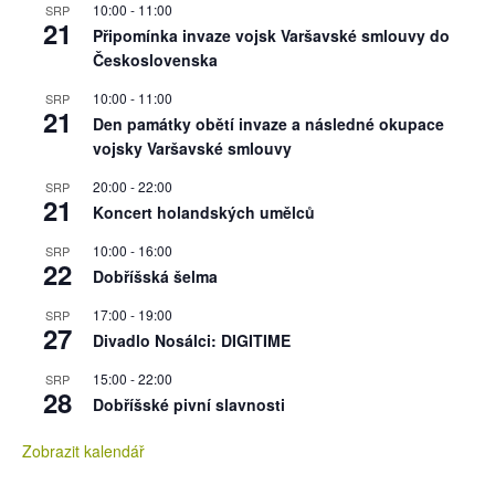
10:00
-
11:00
SRP
21
Připomínka invaze vojsk Varšavské smlouvy do
Československa
10:00
-
11:00
SRP
21
Den památky obětí invaze a následné okupace
vojsky Varšavské smlouvy
20:00
-
22:00
SRP
21
Koncert holandských umělců
10:00
-
16:00
SRP
22
Dobříšská šelma
17:00
-
19:00
SRP
27
Divadlo Nosálci: DIGITIME
15:00
-
22:00
SRP
28
Dobříšské pivní slavnosti
Zobrazit kalendář