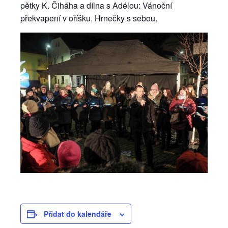
pětky K. Čiháha a dílna s Adélou: Vánoční
překvapení v oříšku. Hrnečky s sebou.
Přidat do kalendáře