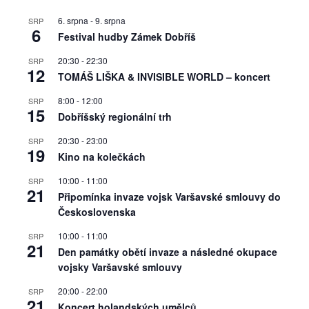
6. srpna
-
9. srpna
SRP
6
Festival hudby Zámek Dobříš
20:30
-
22:30
SRP
12
TOMÁŠ LIŠKA & INVISIBLE WORLD – koncert
8:00
-
12:00
SRP
15
Dobříšský regionální trh
20:30
-
23:00
SRP
19
Kino na kolečkách
10:00
-
11:00
SRP
21
Připomínka invaze vojsk Varšavské smlouvy do
Československa
10:00
-
11:00
SRP
21
Den památky obětí invaze a následné okupace
vojsky Varšavské smlouvy
20:00
-
22:00
SRP
21
Koncert holandských umělců