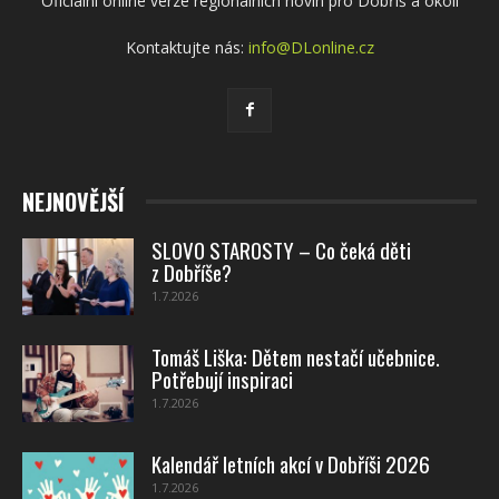
Oficiální online verze regionálních novin pro Dobříš a okolí
Kontaktujte nás:
info@DLonline.cz
NEJNOVĚJŠÍ
SLOVO STAROSTY – Co čeká děti
z Dobříše?
1.7.2026
Tomáš Liška: Dětem nestačí učebnice.
Potřebují inspiraci
1.7.2026
Kalendář letních akcí v Dobříši 2026
1.7.2026