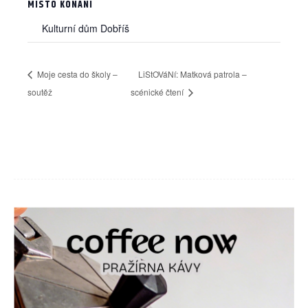
MÍSTO KONÁNÍ
Kulturní dům Dobříš
Moje cesta do školy –
LiStOVáNí: Matková patrola –
soutěž
scénické čtení