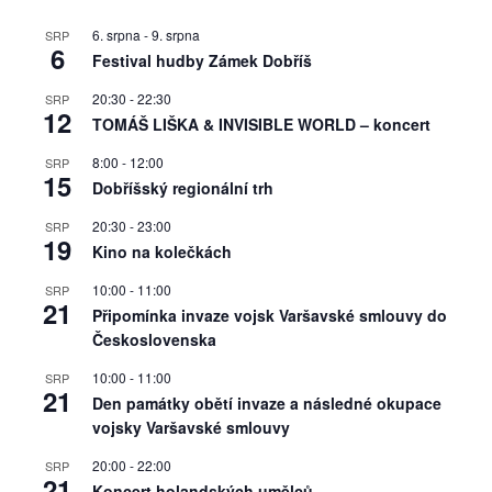
6. srpna
-
9. srpna
SRP
6
Festival hudby Zámek Dobříš
20:30
-
22:30
SRP
12
TOMÁŠ LIŠKA & INVISIBLE WORLD – koncert
8:00
-
12:00
SRP
15
Dobříšský regionální trh
20:30
-
23:00
SRP
19
Kino na kolečkách
10:00
-
11:00
SRP
21
Připomínka invaze vojsk Varšavské smlouvy do
Československa
10:00
-
11:00
SRP
21
Den památky obětí invaze a následné okupace
vojsky Varšavské smlouvy
20:00
-
22:00
SRP
21
Koncert holandských umělců