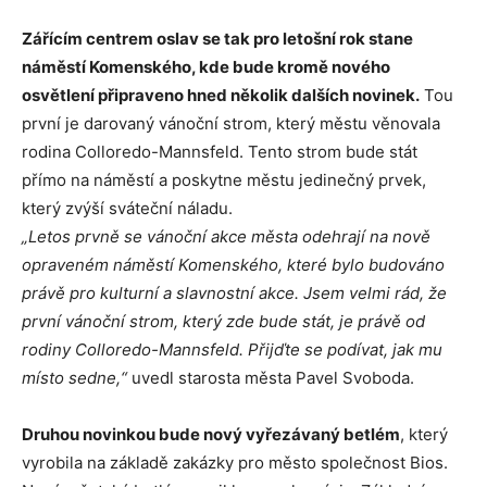
Zářícím centrem oslav se tak pro letošní rok stane
náměstí Komenského, kde bude kromě nového
osvětlení připraveno hned několik dalších novinek.
Tou
první je darovaný vánoční strom, který městu věnovala
rodina Colloredo-Mannsfeld. Tento strom bude stát
přímo na náměstí a poskytne městu jedinečný prvek,
který zvýší sváteční náladu.
„Letos prvně se vánoční akce města odehrají na nově
opraveném náměstí Komenského, které bylo budováno
právě pro kulturní a slavnostní akce. Jsem velmi rád, že
první vánoční strom, který zde bude stát, je právě od
rodiny Colloredo-Mannsfeld. Přijďte se podívat, jak mu
místo sedne,“
uvedl starosta města Pavel Svoboda.
Druhou novinkou bude nový vyřezávaný betlém
, který
vyrobila na základě zakázky pro město společnost Bios.