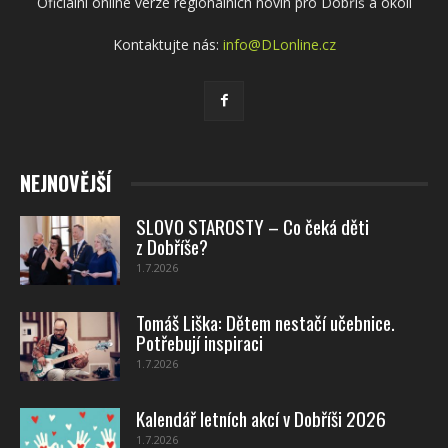
Oficiální online verze regionálních novin pro Dobříš a okolí
Kontaktujte nás:
info@DLonline.cz
NEJNOVĚJŠÍ
SLOVO STAROSTY – Co čeká děti
z Dobříše?
1.7.2026
Tomáš Liška: Dětem nestačí učebnice.
Potřebují inspiraci
1.7.2026
Kalendář letních akcí v Dobříši 2026
1.7.2026