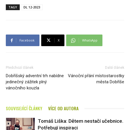
TAGY
DL 12-2023
Facebook
X
WhatsApp
Předchozí článek
Další článek
Dobříšský adventní trh nabídne
Vánoční přání místostarostky
jedinečný zážitek plný
města Dobříše
vánočního kouzla
SOUVISEJÍCÍ ČLÁNKY
VÍCE OD AUTORA
Tomáš Liška: Dětem nestačí učebnice.
Potřebují inspiraci