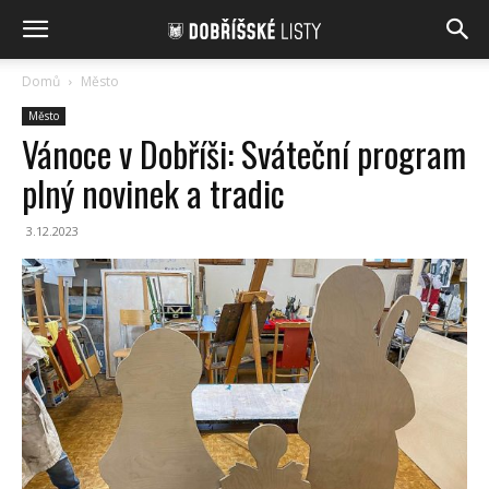
Domů
Město
Město
Vánoce v Dobříši: Sváteční program
plný novinek a tradic
3.12.2023