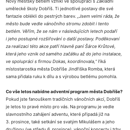
Nový městský betlém vznikl ve spolupráci s Základní
umělecké školy Dobříš. Ti jednotlivé postavy dle své
fantazie oblékli do pestrých barev.
„Jsem velmi ráda, že
město bude vedle vánočního stromu zdobit i tento
betlém. Věřím, že se nám v následujících letech podaří
i jeho postupné rozšiřování o další postavy. Poděkovaní
za realizaci této akce patří hlavně paní Šárce Krůtové,
která jeho vznik od samého začátku až do jeho instalace,
ve spolupráci s firmou Dokas, koordinovala,“
říká
místostarostka města Dobříše Jindřiška Romba, která
sama přidala ruku k dílu a s výrobou betlému pomohla.
Co vše letos nabídne adventní program města Dobříše?
Pokud jste fanouškem tradičních vánočních akcí, Dobříš
je letos to pravé místo pro vás. Na programu je vedle
slavnostního zahájení adventu, které připadá již na
3. prosince, také setkání se svatým Mikulášem a jeho
družinou (ve středu 6. prosince), vánoční koncerty i trhy.