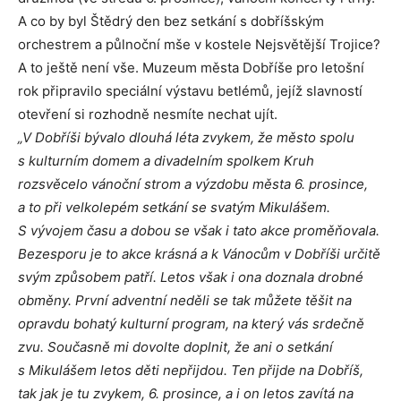
A co by byl Štědrý den bez setkání s dobříšským
orchestrem a půlnoční mše v kostele Nejsvětější Trojice?
A to ještě není vše. Muzeum města Dobříše pro letošní
rok připravilo speciální výstavu betlémů, jejíž slavností
otevření si rozhodně nesmíte nechat ujít.
„V Dobříši bývalo dlouhá léta zvykem, že město spolu
s kulturním domem a divadelním spolkem Kruh
rozsvěcelo vánoční strom a výzdobu města 6. prosince,
a to při velkolepém setkání se svatým Mikulášem.
S vývojem času a dobou se však i tato akce proměňovala.
Bezesporu je to akce krásná a k Vánocům v Dobříši určitě
svým způsobem patří. Letos však i ona doznala drobné
obměny. První adventní neděli se tak můžete těšit na
opravdu bohatý kulturní program, na který vás srdečně
zvu. Současně mi dovolte doplnit, že ani o setkání
s Mikulášem letos děti nepřijdou. Ten přijde na Dobříš,
tak jak je tu zvykem, 6. prosince, a i on letos zavítá na