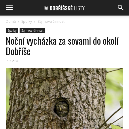
Domů
Spolky
Zájmová činnost
Spolky
Zájmová činnost
Noční vycházka za sovami do okolí
Dobříše
1.3.2026