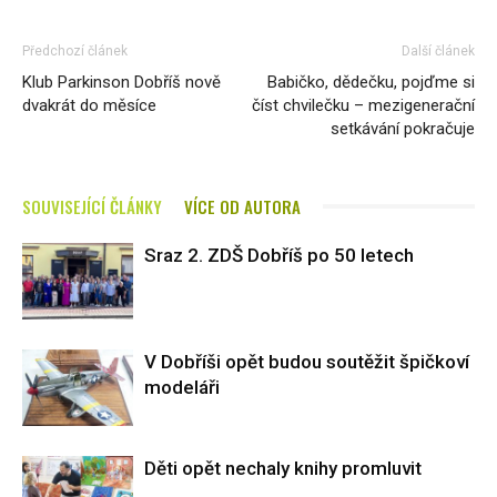
Předchozí článek
Další článek
Klub Parkinson Dobříš nově
Babičko, dědečku, pojďme si
dvakrát do měsíce
číst chvilečku – mezigenerační
setkávání pokračuje
SOUVISEJÍCÍ ČLÁNKY
VÍCE OD AUTORA
Sraz 2. ZDŠ Dobříš po 50 letech
V Dobříši opět budou soutěžit špičkoví
modeláři
Děti opět nechaly knihy promluvit