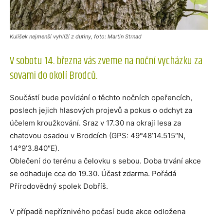
Kulíšek nejmenší vyhlíží z dutiny, foto: Martin Strnad
V sobotu 14. března vás zveme na noční vycházku za
sovami do okolí Brodců.
Součástí bude povídání o těchto nočních opeřencích,
poslech jejich hlasových projevů a pokus o odchyt za
účelem kroužkování. Sraz v 17.30 na okraji lesa za
chatovou osadou v Brodcích (GPS: 49°48’14.515″N,
14°9’3.840″E).
Oblečení do terénu a čelovku s sebou. Doba trvání akce
se odhaduje cca do 19.30. Účast zdarma. Pořádá
Přírodovědný spolek Dobříš.
V případě nepříznivého počasí bude akce odložena