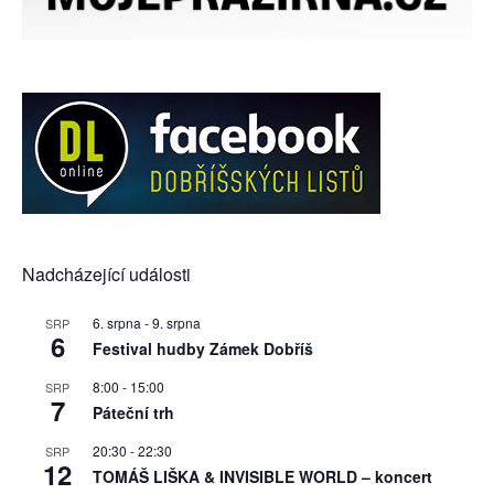
Nadcházející události
6. srpna
-
9. srpna
SRP
6
Festival hudby Zámek Dobříš
8:00
-
15:00
SRP
7
Páteční trh
20:30
-
22:30
SRP
12
TOMÁŠ LIŠKA & INVISIBLE WORLD – koncert