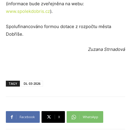
(informace bude zveřejněna na webu:
www.spolekdobris.cz
).
Spolufinancováno formou dotace z rozpočtu města
Dobříše.
Zuzana Strnadová
TAGY
DL 03-2026
Facebook
X
WhatsApp