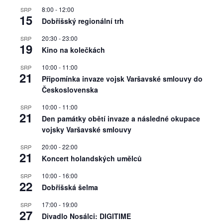
8:00
-
12:00
SRP
15
Dobříšský regionální trh
20:30
-
23:00
SRP
19
Kino na kolečkách
10:00
-
11:00
SRP
21
Připomínka invaze vojsk Varšavské smlouvy do
Československa
10:00
-
11:00
SRP
21
Den památky obětí invaze a následné okupace
vojsky Varšavské smlouvy
20:00
-
22:00
SRP
21
Koncert holandských umělců
10:00
-
16:00
SRP
22
Dobříšská šelma
17:00
-
19:00
SRP
27
Divadlo Nosálci: DIGITIME