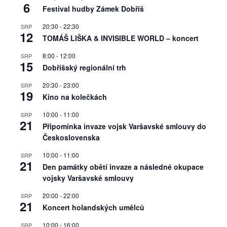
6
Festival hudby Zámek Dobříš
20:30
-
22:30
SRP
12
TOMÁŠ LIŠKA & INVISIBLE WORLD – koncert
8:00
-
12:00
SRP
15
Dobříšský regionální trh
20:30
-
23:00
SRP
19
Kino na kolečkách
10:00
-
11:00
SRP
21
Připomínka invaze vojsk Varšavské smlouvy do
Československa
10:00
-
11:00
SRP
21
Den památky obětí invaze a následné okupace
vojsky Varšavské smlouvy
20:00
-
22:00
SRP
21
Koncert holandských umělců
10:00
-
16:00
SRP