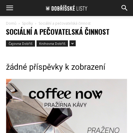
Domů
Spolky
Sociální a pečovatelská činnost
SOCIÁLNÍ A PEČOVATELSKÁ ČINNOST
Čajovna Dobříš
Knihovna Dobříš
žádné příspěvky k zobrazení