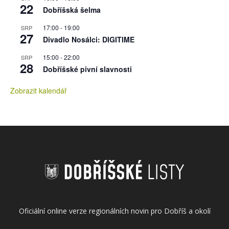
22
Dobříšská šelma
17:00
-
19:00
SRP
27
Divadlo Nosálci: DIGITIME
15:00
-
22:00
SRP
28
Dobříšské pivní slavnosti
Zobrazit kalendář
Oficiální online verze regionálních novin pro Dobříš a okolí