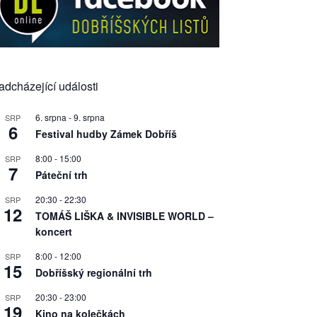
adcházející události
6. srpna
-
9. srpna
SRP
6
Festival hudby Zámek Dobříš
8:00
-
15:00
SRP
7
Páteční trh
20:30
-
22:30
SRP
12
TOMÁŠ LIŠKA & INVISIBLE WORLD –
koncert
8:00
-
12:00
SRP
15
Dobříšský regionální trh
20:30
-
23:00
SRP
19
Kino na kolečkách