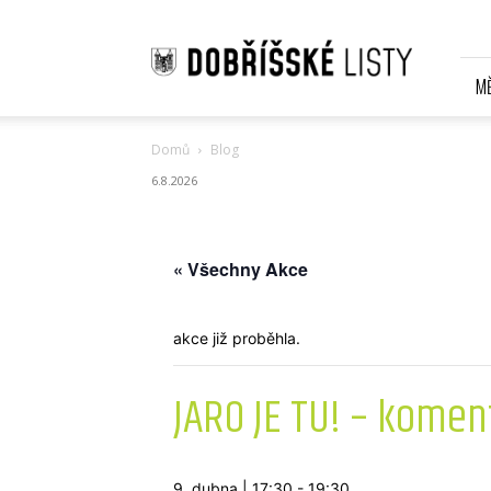
Dobříšské
listy
Online
M
Domů
Blog
6.8.2026
« Všechny Akce
akce již proběhla.
JARO JE TU! – komen
9. dubna | 17:30
-
19:30