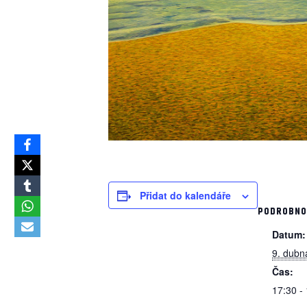
Přidat do kalendáře
PODROBNO
Datum:
9. dubn
Čas:
17:30 -