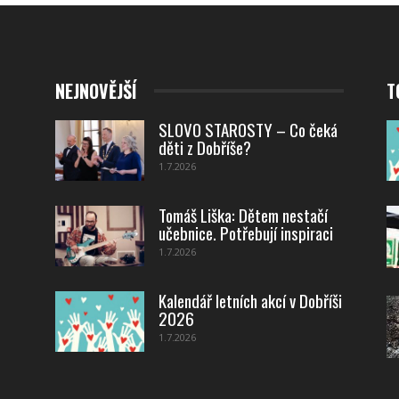
NEJNOVĚJŠÍ
T
SLOVO STAROSTY – Co čeká
děti z Dobříše?
1.7.2026
Tomáš Liška: Dětem nestačí
učebnice. Potřebují inspiraci
1.7.2026
Kalendář letních akcí v Dobříši
2026
1.7.2026