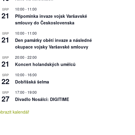
10:00
-
11:00
SRP
21
Připomínka invaze vojsk Varšavské
smlouvy do Československa
10:00
-
11:00
SRP
21
Den památky obětí invaze a následné
okupace vojsky Varšavské smlouvy
20:00
-
22:00
SRP
21
Koncert holandských umělců
10:00
-
16:00
SRP
22
Dobříšská šelma
17:00
-
19:00
SRP
27
Divadlo Nosálci: DIGITIME
brazit kalendář